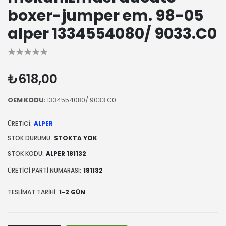
boxer-jumper em. 98-05
alper 1334554080/ 9033.C0
₺618,00
OEM KODU:
1334554080/ 9033.C0
ÜRETICI:
ALPER
STOK DURUMU:
STOKTA YOK
STOK KODU:
ALPER 181132
ÜRETICI PARTI NUMARASI:
181132
TESLIMAT TARIHI:
1-2 GÜN