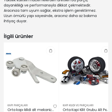
Yüksek kaliteli malzemelerden üretilen bu parça,
dayanıklılığı ve performansıyla dikkat çekmektedir.
Aracınıza tam uyum sağlar, ekstra işlem gerektirmez.
Uzun ömürlü yapı sayesinde, aracınız daha az bakıma
ihtiyaç duyar.
İlgili ürünler
KAPI PARÇALARI
KAPI KİLİDİ VE PARÇALARI
Orta kapı kilidi alt mekanizması ducato-boxer-jumper em. 98-05 oms 1334554080/ 9033.C0
Orta Kapi Kilit Grubu Alt Peugeot 9033.C0