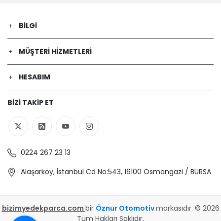
BILGI
MÜŞTERI HIZMETLERI
HESABIM
BIZI TAKIP ET
0224 267 23 13
Alaşarköy, İstanbul Cd No:543, 16100 Osmangazi / BURSA
bizimyedekparca.com
bir
Öznur Otomotiv
markasıdır. © 2026
Tüm Hakları Saklıdır.