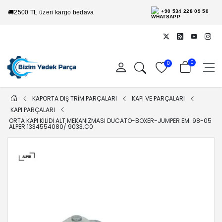
+90 534 228 09 50
🚚
2500 TL üzeri kargo bedava
0
0
KAPORTA DIŞ TRİM PARÇALARI
KAPI VE PARÇALARI
KAPI PARÇALARI
ORTA KAPI KILIDI ALT MEKANIZMASI DUCATO-BOXER-JUMPER EM. 98-05
ALPER 1334554080/ 9033.C0