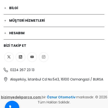
FORD | TRANSIT Platform şasi (FM_ _,
FN_ _, FF_ _) | 2.2 TDCi (Dizel) - 63 Kw
BILGI
85 Ps | 2006-04-01 / 2014-08-01
FORD | TRANSIT Panelvan/Van (FA_ _)
MÜŞTERI HIZMETLERI
| 2.2 TDCi (Dizel) - 74 Kw 100 Ps | 2011-
10-01 / 2014-08-01
FORD | TRANSIT Panelvan/Van (FA_ _)
HESABIM
| 2.2 TDCi (Dizel) - 92 Kw 125 Ps | 2011-
10-01 / 2014-08-01
BIZI TAKIP ET
FORD | TRANSIT Platform şasi (FM_ _,
FN_ _, FF_ _) | 2.4 TDCi RWD (Dizel) -
85 Kw 115 Ps | 2006-04-01 / 2014-08-
01
FORD | TRANSIT Minibüs/Otobüs (FD_
0224 267 23 13
_, FB_ _, FS_ _, FZ_ _, FC_ _) | 2.2
Alaşarköy, İstanbul Cd No:543, 16100 Osmangazi / BURSA
TDCi (Dizel) - 103 Kw 140 Ps | 2007-
10-01 / 2014-08-01
FORD | TRANSIT TOURNEO
Minibüs/Otobüs | 2.2 TDCi (Dizel) -
bizimyedekparca.com
bir
Öznur Otomotiv
markasıdır. © 2026
96 Kw 131 Ps | 2006-07-01 / 2014-08-
Tüm Hakları Saklıdır.
01