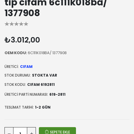
tıp cıfam 6c111k018ba/
1377908
₺3.012,00
OEM KODU:
6C111K018BA/ 1377908
ÜRETICI:
CIFAM
STOK DURUMU:
STOKTA VAR
STOK KODU:
CIFAM 6192811
ÜRETICI PARTI NUMARASI:
619-2811
TESLIMAT TARIHI:
1-2 GÜN
SEPETE EKLE