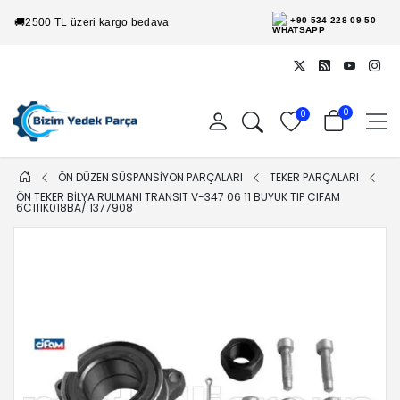
+90 534 228 09 50
🚚
2500 TL üzeri kargo bedava
0
0
ÖN DÜZEN SÜSPANSİYON PARÇALARI
TEKER PARÇALARI
ÖN TEKER BILYA RULMANI TRANSIT V-347 06 11 BUYUK TIP CIFAM
6C111K018BA/ 1377908