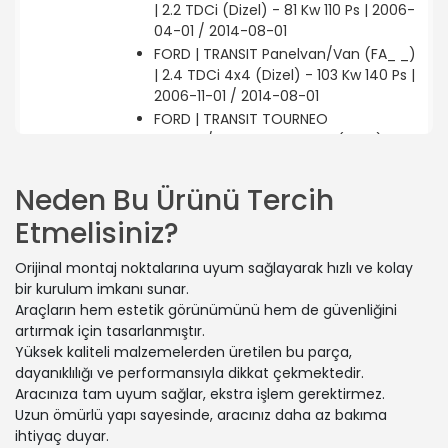
| 2.2 TDCi (Dizel) - 81 Kw 110 Ps | 2006-
04-01 / 2014-08-01
FORD | TRANSIT Panelvan/Van (FA_ _)
| 2.4 TDCi 4x4 (Dizel) - 103 Kw 140 Ps |
2006-11-01 / 2014-08-01
FORD | TRANSIT TOURNEO
Minibüs/Otobüs | 2.2 TDCi (Dizel) - 81
Kw 110 Ps | 2006-07-01 / 2014-08-01
FORD | TRANSIT Panelvan/Van (FA_ _)
Neden Bu Ürünü Tercih
| 2.2 TDCi RWD (Dizel) - 74 Kw 100 Ps |
Etmelisiniz?
2011-10-01 / 2014-08-01
FORD | TRANSIT Platform şasi (FM_ _,
Orijinal montaj noktalarına uyum sağlayarak hızlı ve kolay
FN_ _, FF_ _) | 2.2 TDCi (Dizel) - 96
bir kurulum imkanı sunar.
Kw 130 Ps | 2006-04-01 / 2014-08-01
Araçların hem estetik görünümünü hem de güvenliğini
FORD | TRANSIT Panelvan/Van (FA_ _)
artırmak için tasarlanmıştır.
| 2.4 TDCi RWD (Dizel) - 74 Kw 100 Ps
Yüksek kaliteli malzemelerden üretilen bu parça,
| 2006-04-01 / 2014-08-01
dayanıklılığı ve performansıyla dikkat çekmektedir.
FORD | TRANSIT Panelvan/Van (FA_ _)
Aracınıza tam uyum sağlar, ekstra işlem gerektirmez.
| 2.4 TDCi RWD (Dizel) - 103 Kw 140 Ps
Uzun ömürlü yapı sayesinde, aracınız daha az bakıma
| 2006-04-01 / 2014-08-01
ihtiyaç duyar.
FORD | TRANSIT Minibüs/Otobüs (FD_