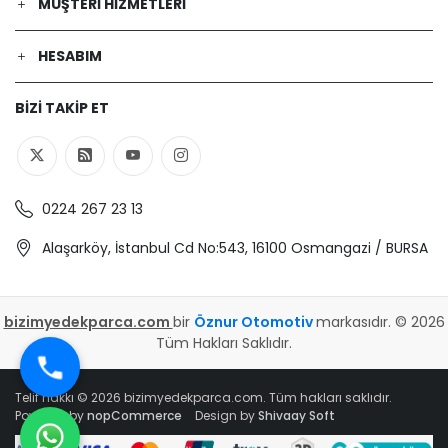
MÜŞTERI HIZMETLERI
HESABIM
BIZI TAKIP ET
0224 267 23 13
Alaşarköy, İstanbul Cd No:543, 16100 Osmangazi / BURSA
bizimyedekparca.com
bir
Öznur Otomotiv
markasıdır. © 2026
Tüm Hakları Saklıdır.
Telif hakkı © 2026 bizimyedekparca.com. Tüm hakları saklıdır.
Powered by
nopCommerce
Design by
Shivaay Soft