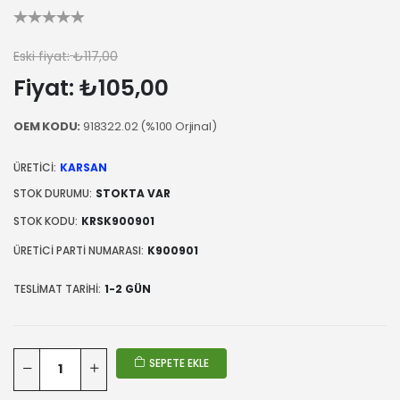
Eski fiyat:
₺117,00
Fiyat:
₺105,00
OEM KODU:
918322.02 (%100 Orjinal)
ÜRETICI:
KARSAN
STOK DURUMU:
STOKTA VAR
STOK KODU:
KRSK900901
ÜRETICI PARTI NUMARASI:
K900901
TESLIMAT TARIHI:
1-2 GÜN
SEPETE EKLE