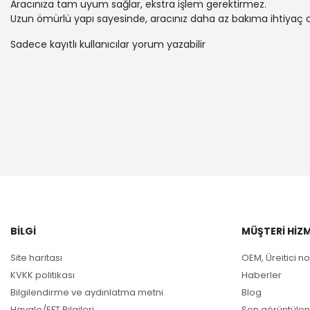
Aracınıza tam uyum sağlar, ekstra işlem gerektirmez.
Uzun ömürlü yapı sayesinde, aracınız daha az bakıma ihtiyaç 
Sadece kayıtlı kullanıcılar yorum yazabilir
BILGI
MÜŞTERI HIZM
Site haritası
OEM, Üreitici no
KVKK politikası
Haberler
Bilgilendirme ve aydınlatma metni
Blog
Havale/EFT Bilgileri
Son görüntülen