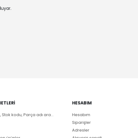
duyar.
ETLERI
HESABIM
, Stok kodu, Parça adı ara...
Hesabım
Siparişler
Adresler
en ürünler
Alışveriş sepeti