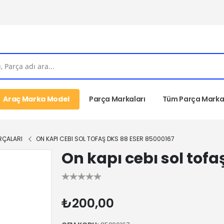
Araç Marka Model
Parça Markaları
Tüm Parça Markal
RÇALARI
ON KAPI CEBI SOL TOFAŞ DKS 88 ESER 85000167
On kapı cebı sol tofa
₺200,00