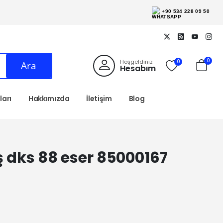
+90 534 228 09 50
0
Hoşgeldiniz
0
Ara
Hesabım
arı
Hakkımızda
İletişim
Blog
ş dks 88 eser 85000167