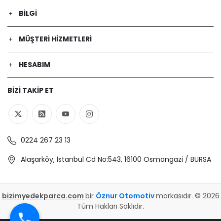
BILGI
MÜŞTERI HIZMETLERI
HESABIM
BIZI TAKIP ET
0224 267 23 13
Alaşarköy, İstanbul Cd No:543, 16100 Osmangazi / BURSA
bizimyedekparca.com
bir
Öznur Otomotiv
markasıdır. © 2026
Tüm Hakları Saklıdır.