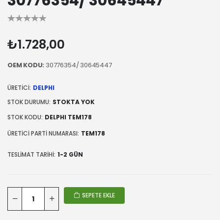
30776354/ 30645447
₺1.728,00
OEM KODU:
30776354/ 30645447
ÜRETICI:
DELPHI
STOK DURUMU:
STOKTA YOK
STOK KODU:
DELPHI TEM178
ÜRETICI PARTI NUMARASI:
TEM178
TESLIMAT TARIHI:
1-2 GÜN
SEPETE EKLE