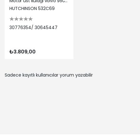
Motor üst kulağı volvo s60 2.4d d5 2001-2006 s80 2.4d d5 01-06 v70 2.4d5 01-07 xc70 2.4 xc90 d5 Hutchınson 30776354/ 30645447
HUTCHINSON 532C69
30776354/ 30645447
₺3.809,00
Sadece kayıtlı kullanıcılar yorum yazabilir