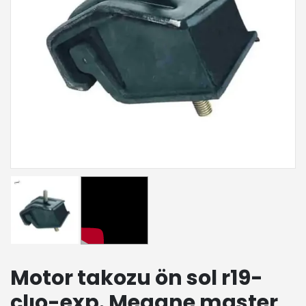
Motor takozu ön sol r19-
clıo-exp. Megane master