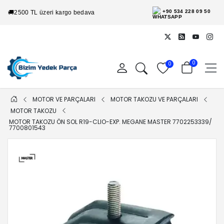
+90 534 228 09 50
🚚
2500 TL üzeri kargo bedava
0
0
MOTOR VE PARÇALARI
MOTOR TAKOZU VE PARÇALARI
MOTOR TAKOZU
MOTOR TAKOZU ÖN SOL R19-CLIO-EXP. MEGANE MASTER 7702253339/
7700801543