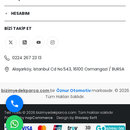
01 / 1995-12-01
RENAULT | 19 II Cabriolet (D53_, 853_) |
HESABIM
1.8 (D53V, 853F, D53C) (Benzin) - 79
Kw 107 Ps | 1994-07-01 / 1996-06-01
BIZI TAKIP ET
RENAULT | 19 II (B/C53_) | 1.4 (B/C535)
(Benzin) - 55 Kw 75 Ps | 1992-01-01 /
1995-12-01
RENAULT | 19 II Chamade (L53_) | 1.8
(L538) (Benzin) - 81 Kw 110 Ps | 1992-
0224 267 23 13
04-01 / 1994-05-01
RENAULT | 19 II Cabriolet (D53_, 853_) |
Alaşarköy, İstanbul Cd No:543, 16100 Osmangazi / BURSA
1.8 16V (D53D) (Benzin) - 101 Kw 137 Ps
| 1992-05-01 / 1994-04-01
RENAULT | 19 I (B/C53_) | 1.8 16V
bizimyedekparca.com
bir
Öznur Otomotiv
markasıdır. © 2026
(B/C53D) (Benzin) - 99 Kw 135 Ps |
Tüm Hakları Saklıdır.
1989-06-01 / 1992-04-01
RENAULT | 19 I (B/C53_) | 1.4 (Benzin) -
59 Kw 80 Ps | 1988-01-01 / 1992-12-01
Telif hakkı © 2026 bizimyedekparca.com. Tüm hakları saklıdır.
Powered by
nopCommerce
Design by
Shivaay Soft
RENAULT | 19 II (B/C53_) | 1.8 (5/353F,
B/C538) (Benzin) - 79 Kw 107 Ps |