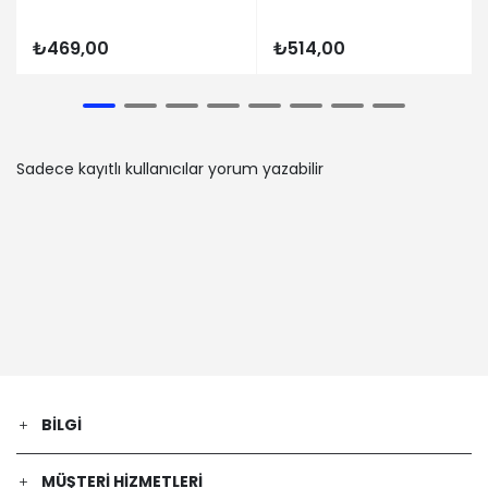
09-01 / 1992-12-01
RENAULT | 19 II (B/C53_) | 1.4 (Benzin)
₺469,00
₺514,00
- 59 Kw 80 Ps | 1992-01-01 / 1995-12-
01
RENAULT | 19 II (B/C53_) | 1.8 16V
(B/C53D) (Benzin) - 99 Kw 135 Ps |
1992-04-01 / 1995-12-01
Sadece kayıtlı kullanıcılar yorum yazabilir
RENAULT | 19 I Chamade (L53_) | 1.7
(Benzin) - 69 Kw 94 Ps | 1990-09-01 /
1992-04-01
RENAULT | 19 II Chamade (L53_) | 1.4
(Benzin) - 57 Kw 78 Ps | 1994-10-01 /
1995-11-01
RENAULT | 19 I (B/C53_) | 1.4 Cat
(B/C532) (Benzin) - 43 Kw 58 Ps |
1989-01-01 / 1992-04-01
RENAULT | MEGANE I Classic (LA0/1_) |
1.4 (LA0E, LA0V) (Benzin) - 55 Kw 75
BILGI
Ps | 1996-09-01 / 2003-08-01
RENAULT | 19 II Kasa/eğik arka (S53_) |
MÜŞTERI HIZMETLERI
1.4 (Benzin) - 59 Kw 80 Ps | 1992-03-