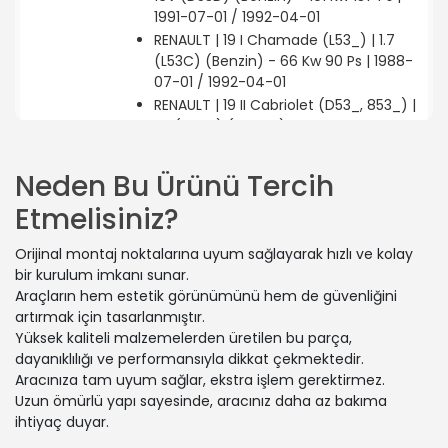
1991-07-01 / 1992-04-01
RENAULT | 19 I Chamade (L53_) | 1.7
(L53C) (Benzin) - 66 Kw 90 Ps | 1988-
07-01 / 1992-04-01
RENAULT | 19 II Cabriolet (D53_, 853_) |
1.8 (D53Y) (Benzin) - 65 Kw 88 Ps |
1992-04-01 / 1996-06-01
RENAULT | MEGANE I Classic (LA0/1_) |
Neden Bu Ürünü Tercih
1.6 i (LA0L) (Benzin) - 55 Kw 75 Ps |
Etmelisiniz?
1996-09-01 / 1999-03-01
RENAULT | MEGANE I Coach (DA0/1_) |
Orijinal montaj noktalarına uyum sağlayarak hızlı ve kolay
1.6 e (DA0F) (Benzin) - 66 Kw 90 Ps |
bir kurulum imkanı sunar.
1996-03-01 / 1999-03-01
Araçların hem estetik görünümünü hem de güvenliğini
RENAULT | MEGANE I (BA0/1_) | 1.6 i
artırmak için tasarlanmıştır.
(BA0L) (Benzin) - 55 Kw 75 Ps | 1996-
Yüksek kaliteli malzemelerden üretilen bu parça,
01-01 / 1999-03-01
dayanıklılığı ve performansıyla dikkat çekmektedir.
RENAULT | MEGANE Scénic (JA0/1_) |
Aracınıza tam uyum sağlar, ekstra işlem gerektirmez.
1.4 i (JA0E) (Benzin) - 55 Kw 75 Ps |
Uzun ömürlü yapı sayesinde, aracınız daha az bakıma
1997-01-01 / 1999-09-01
ihtiyaç duyar.
RENAULT | 19 II (B/C53_) | 1.4 (B/C532)