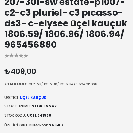
207-301-sw estate-p1007-
c2-c3 pluriel- c3 pıcasso-
ds3- c-elysee üçel kauçuk
1806.59/ 1806.96/ 1806.94/
965456880
₺409,00
OEM KODU:
1806.59/ 1806.96/ 1806.94/ 965456880
ÜRETICI:
ÜÇEL KAUÇUK
STOK DURUMU:
STOKTA VAR
STOK KODU:
UCEL S41580
ÜRETICI PARTI NUMARASI:
S41580