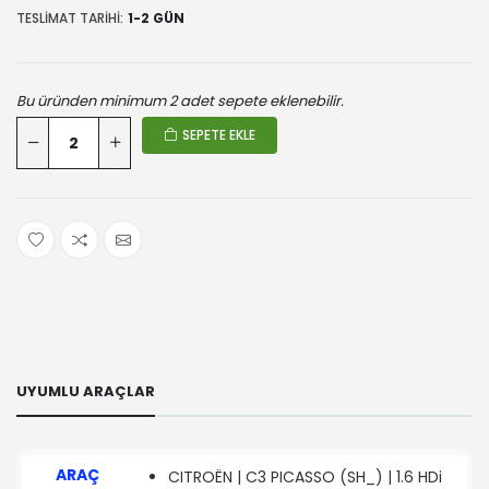
TESLIMAT TARIHI:
1-2 GÜN
Bu üründen minimum 2 adet sepete eklenebilir.
SEPETE EKLE
UYUMLU ARAÇLAR
ARAÇ
CITROËN | C3 PICASSO (SH_) | 1.6 HDi