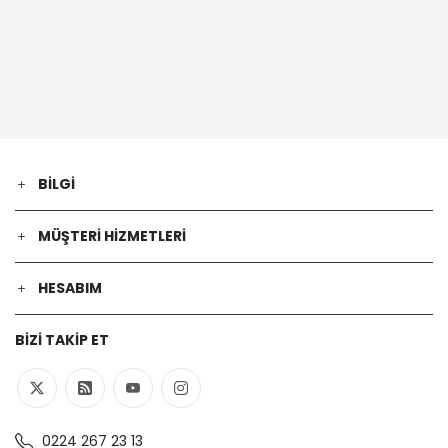
gaz (LPG)) - 85 Kw 116 Ps | 2014-07-01
/ -
CITROËN | DS3 Cabrio | 1.6 VTi 120
(Benzin) - 88 Kw 120 Ps | 2013-01-01 /
2015-07-01
PEUGEOT | 207 (WA_, WC_) | 1.6 16V
VTi (Benzin) - 81 Kw 110 Ps | 2008-09-
01 / 2012-12-01
BILGI
CITROËN | C3 PICASSO (SH_) | 1.4 VTi
95 (SH8FSC, SH8FP0, SH8FP6)
(Benzin) - 70 Kw 95 Ps | 2008-12-01 /
MÜŞTERI HIZMETLERI
2015-12-01
PEUGEOT | 206 SW (2E/K) | 1.6 LPG
HESABIM
(Benzin/oto gaz (LPG)) - 80 Kw 109
Ps | 2002-07-01 / 2007-02-01
PEUGEOT | 208 I (CA_, CC_) | 1.6 VTi
BIZI TAKIP ET
(Benzin) - 88 Kw 120 Ps | 2012-03-01 /
2019-12-01
PEUGEOT | 207 Sedan | 1.4 Flex
(Benzin/Etanol) - 60 Kw 82 Ps | 2008-
0224 267 23 13
11-01 / 2014-12-01