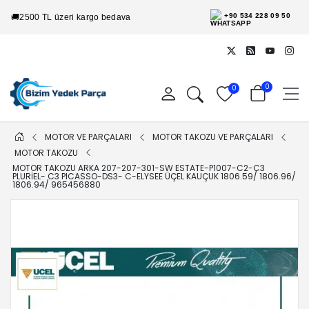
+90 534 228 09 50
🚚
2500 TL üzeri kargo bedava
0
0
MOTOR VE PARÇALARI
MOTOR TAKOZU VE PARÇALARI
MOTOR TAKOZU
MOTOR TAKOZU ARKA 207-207-301-SW ESTATE-P1007-C2-C3
PLURIEL- C3 PICASSO-DS3- C-ELYSEE ÜÇEL KAUÇUK 1806.59/ 1806.96/
1806.94/ 965456880