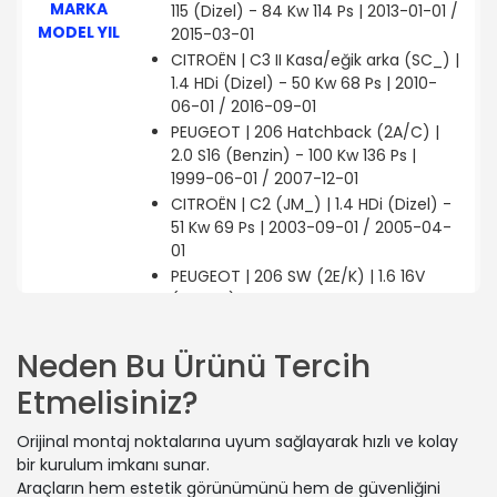
MARKA
115 (Dizel) - 84 Kw 114 Ps | 2013-01-01 /
MODEL YIL
2015-03-01
CITROËN | C3 II Kasa/eğik arka (SC_) |
1.4 HDi (Dizel) - 50 Kw 68 Ps | 2010-
06-01 / 2016-09-01
PEUGEOT | 206 Hatchback (2A/C) |
2.0 S16 (Benzin) - 100 Kw 136 Ps |
1999-06-01 / 2007-12-01
CITROËN | C2 (JM_) | 1.4 HDi (Dizel) -
51 Kw 69 Ps | 2003-09-01 / 2005-04-
01
PEUGEOT | 206 SW (2E/K) | 1.6 16V
(Benzin) - 80 Kw 109 Ps | 2002-07-01
/ -
CITROËN | C3 I (FC_, FN_) | 1.6 16V HDi
Neden Bu Ürünü Tercih
(Dizel) - 80 Kw 109 Ps | 2005-09-01 /
Etmelisiniz?
2009-12-01
CITROËN | C3 I (FC_, FN_) | 1.4 HDi
Orijinal montaj noktalarına uyum sağlayarak hızlı ve kolay
(Dizel) - 52 Kw 70 Ps | 2003-07-01 /
bir kurulum imkanı sunar.
2011-02-01
Araçların hem estetik görünümünü hem de güvenliğini
CITROËN | C3 I (FC_, FN_) | 1.4 i