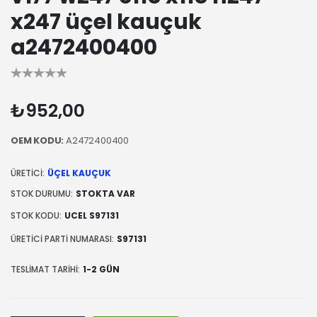
x247 üçel kauçuk
a2472400400
₺952,00
OEM KODU:
A2472400400
ÜRETICI:
ÜÇEL KAUÇUK
STOK DURUMU:
STOKTA VAR
STOK KODU:
UCEL S97131
ÜRETICI PARTI NUMARASI:
S97131
TESLIMAT TARIHI:
1-2 GÜN