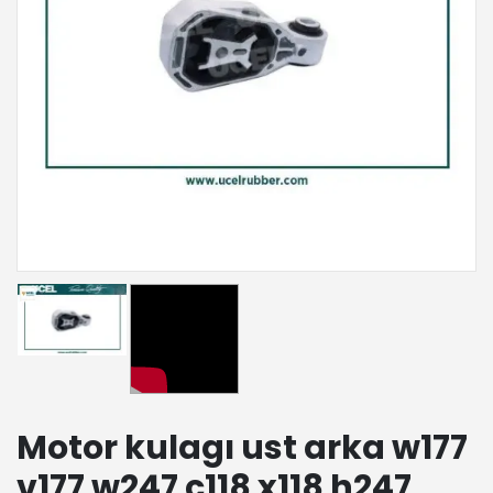
Motor kulagı ust arka w177
v177 w247 c118 x118 h247