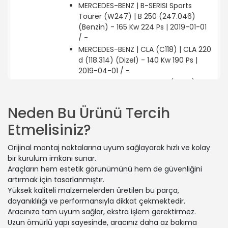
MERCEDES-BENZ | B-SERISI Sports
Tourer (W247) | B 250 (247.046)
(Benzin) - 165 Kw 224 Ps | 2019-01-01
/ -
MERCEDES-BENZ | CLA (C118) | CLA 220
d (118.314) (Dizel) - 140 Kw 190 Ps |
2019-04-01 / -
MERCEDES-BENZ | A-SERISI (W177) | A
220 (177.044) (Benzin) - 140 Kw 190
Ps | 2018-07-01 / -
Neden Bu Ürünü Tercih
MERCEDES-BENZ | CLA Shooting Brake
Etmelisiniz?
(X118) | AMG CLA 35 4-matic (118.651)
(Benzin) - 225 Kw 306 Ps | 2019-06-01
Orijinal montaj noktalarına uyum sağlayarak hızlı ve kolay
/ -
bir kurulum imkanı sunar.
MERCEDES-BENZ | CLA (C118) | AMG
Araçların hem estetik görünümünü hem de güvenliğini
CLA 35 4-matic (118.351) (Benzin) -
artırmak için tasarlanmıştır.
225 Kw 306 Ps | 2019-04-01 / -
Yüksek kaliteli malzemelerden üretilen bu parça,
MERCEDES-BENZ | A-SERISI (W177) | A
dayanıklılığı ve performansıyla dikkat çekmektedir.
220 d (177.014) (Dizel) - 140 Kw 190 Ps
Aracınıza tam uyum sağlar, ekstra işlem gerektirmez.
| 2018-11-01 / -
Uzun ömürlü yapı sayesinde, aracınız daha az bakıma
MERCEDES-BENZ | A-SERISI (W177) | A