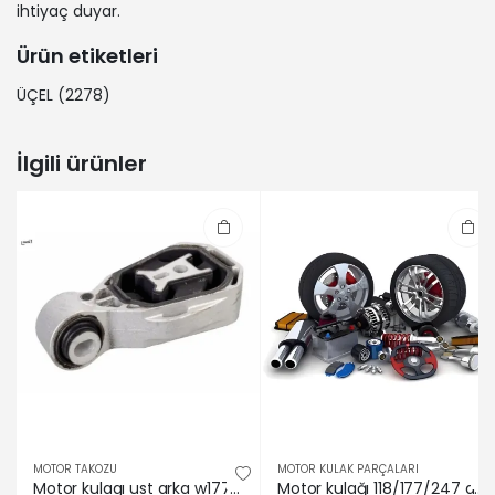
ihtiyaç duyar.
180 d (177.010) (Dizel) - 85 Kw 116 Ps |
2020-10-01 / -
Ürün etiketleri
MERCEDES-BENZ | CLA Shooting Brake
(X118) | CLA 200 d (118.612) (Dizel) -
ÜÇEL
(2278)
110 Kw 150 Ps | 2019-06-01 / -
MERCEDES-BENZ | GLA (H247) | GLA
İlgili ürünler
250 (247.746) (Benzin) - 165 Kw 224
Ps | 2020-02-01 / -
MERCEDES-BENZ | CLA (C118) | CLA 180
d (118.310) (Dizel) - 85 Kw 116 Ps |
2020-10-01 / -
MERCEDES-BENZ | CLA Shooting Brake
(X118) | CLA 220 d 4-matic (118.615)
(Dizel) - 140 Kw 190 Ps | 2019-10-01 / -
MERCEDES-BENZ | GLA (H247) | GLA
250 e (247.786) (Benzin/elektrikli) -
160 Kw 218 Ps | 2020-06-01 / -
MERCEDES-BENZ | A-SERISI Sedan
(V177) | A 220 (177.144) (Benzin) -
MOTOR TAKOZU
140 Kw 190 Ps | 2019-01-01 / -
MOTOR KULAK PARÇALARI
Motor kulagı ust arka w177 v177 w247 c118 x118 h247 x247 kautek a2472400400
Motor kulağı 118/177/247 arka üst Febı bılsteın A2472400400