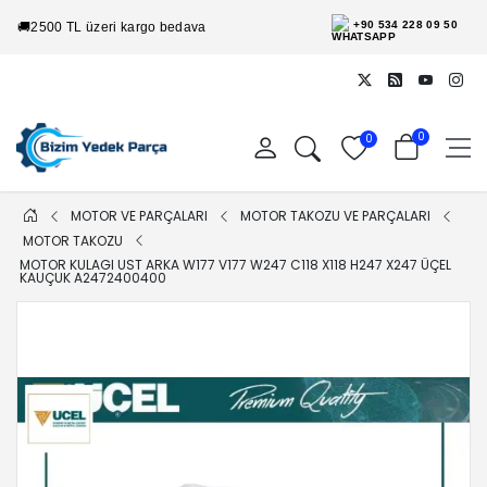
+90 534 228 09 50
🚚
2500 TL üzeri kargo bedava
0
0
MOTOR VE PARÇALARI
MOTOR TAKOZU VE PARÇALARI
MOTOR TAKOZU
MOTOR KULAGI UST ARKA W177 V177 W247 C118 X118 H247 X247 ÜÇEL
KAUÇUK A2472400400