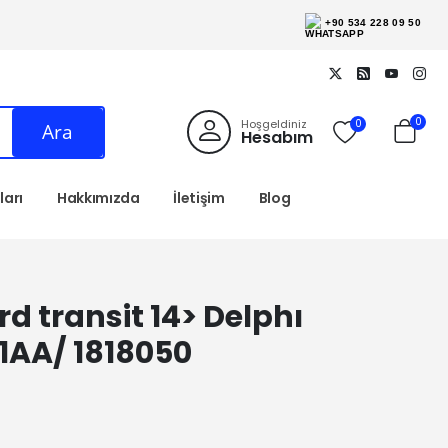
+90 534 228 09 50
0
Hoşgeldiniz
0
Ara
Hesabım
arı
Hakkımızda
İletişim
Blog
d transit 14> Delphı
1AA/ 1818050