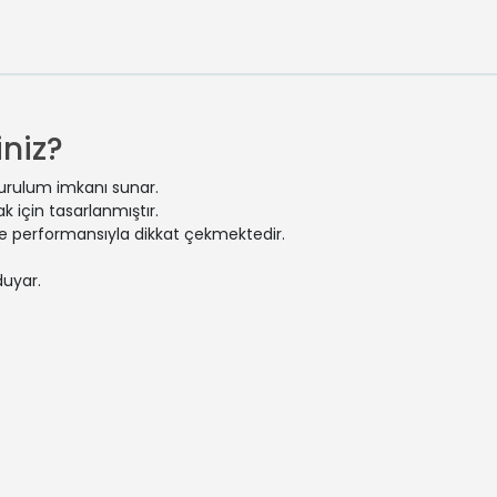
niz?
kurulum imkanı sunar.
 için tasarlanmıştır.
 ve performansıyla dikkat çekmektedir.
duyar.