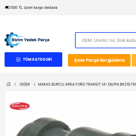
🚚
2500 TL üzeri kargo bedava
TÜM KATEGORI
Şase Parça Sorgulama
DİĞER
MAKAS BURCU ARKA FORD TRANSIT 14> DELPHI BK21579