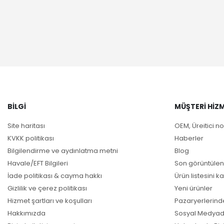
BILGI
MÜŞTERI HIZM
Site haritası
OEM, Üreitici no
KVKK politikası
Haberler
Bilgilendirme ve aydınlatma metni
Blog
Havale/EFT Bilgileri
Son görüntülen
İade politikası & cayma hakkı
Ürün listesini ka
Gizlilik ve çerez politikası
Yeni ürünler
Hizmet şartları ve koşulları
Pazaryerlerind
Hakkımızda
Sosyal Medyad