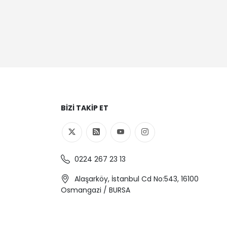
BIZI TAKIP ET
0224 267 23 13
Alaşarköy, İstanbul Cd No:543, 16100
Osmangazi / BURSA