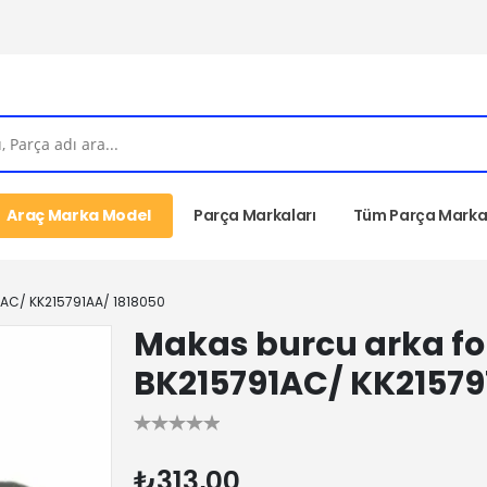
Araç Marka Model
Parça Markaları
Tüm Parça Markal
1AC/ KK215791AA/ 1818050
Makas burcu arka for
BK215791AC/ KK21579
₺313,00