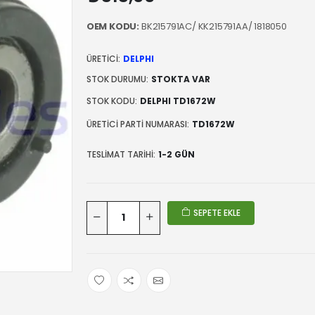
OEM KODU:
BK215791AC/ KK215791AA/ 1818050
ÜRETICI:
DELPHI
STOK DURUMU:
STOKTA VAR
STOK KODU:
DELPHI TD1672W
ÜRETICI PARTI NUMARASI:
TD1672W
TESLIMAT TARIHI:
1-2 GÜN
SEPETE EKLE