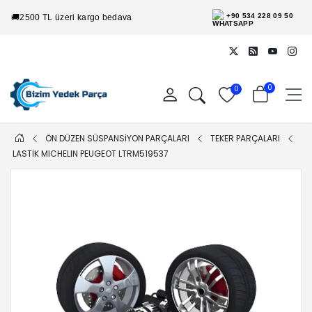
+90 534 228 09 50
🚚
2500 TL üzeri kargo bedava
0
0
ÖN DÜZEN SÜSPANSİYON PARÇALARI
TEKER PARÇALARI
LASTIK MICHELIN PEUGEOT LTRM519537