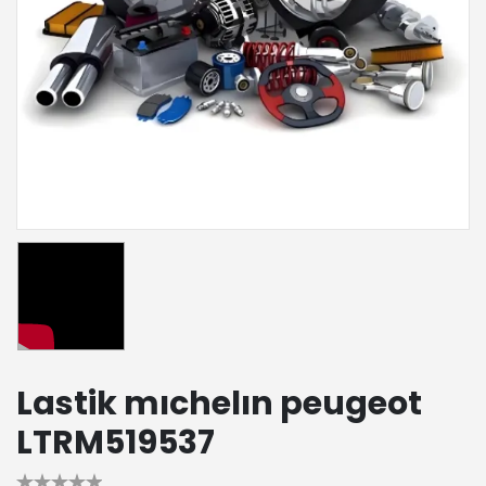
Lastik mıchelın peugeot
LTRM519537