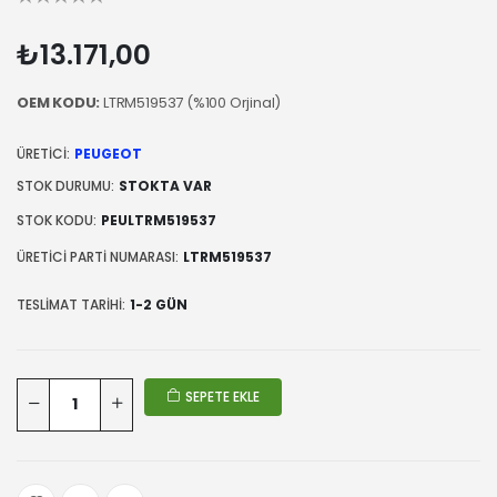
₺13.171,00
OEM KODU:
LTRM519537 (%100 Orjinal)
ÜRETICI:
PEUGEOT
STOK DURUMU:
STOKTA VAR
STOK KODU:
PEULTRM519537
ÜRETICI PARTI NUMARASI:
LTRM519537
TESLIMAT TARIHI:
1-2 GÜN
SEPETE EKLE