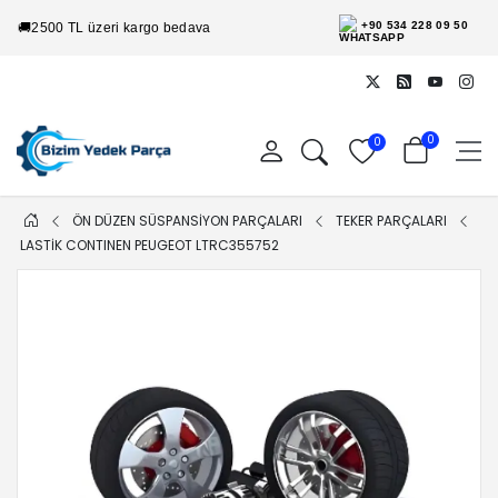
+90 534 228 09 50
🚚
2500 TL üzeri kargo bedava
0
0
ÖN DÜZEN SÜSPANSİYON PARÇALARI
TEKER PARÇALARI
LASTIK CONTINEN PEUGEOT LTRC355752