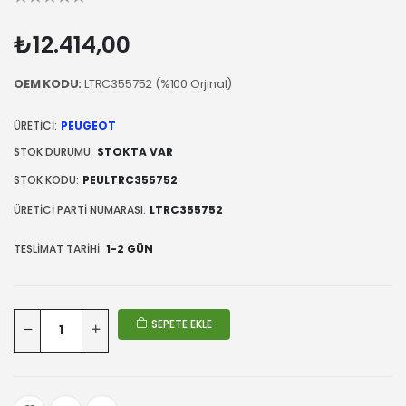
₺12.414,00
OEM KODU:
LTRC355752 (%100 Orjinal)
ÜRETICI:
PEUGEOT
STOK DURUMU:
STOKTA VAR
STOK KODU:
PEULTRC355752
ÜRETICI PARTI NUMARASI:
LTRC355752
TESLIMAT TARIHI:
1-2 GÜN
SEPETE EKLE