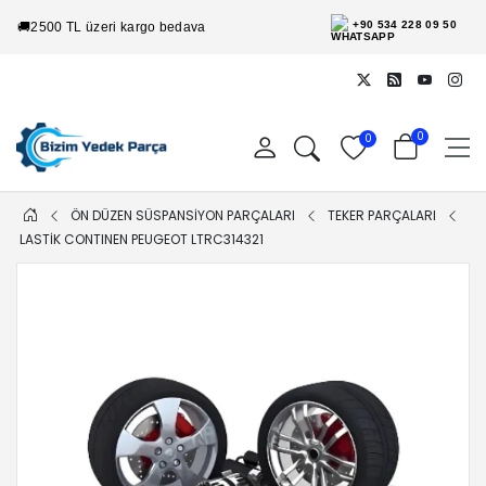
+90 534 228 09 50
🚚
2500 TL üzeri kargo bedava
0
0
ÖN DÜZEN SÜSPANSİYON PARÇALARI
TEKER PARÇALARI
LASTIK CONTINEN PEUGEOT LTRC314321