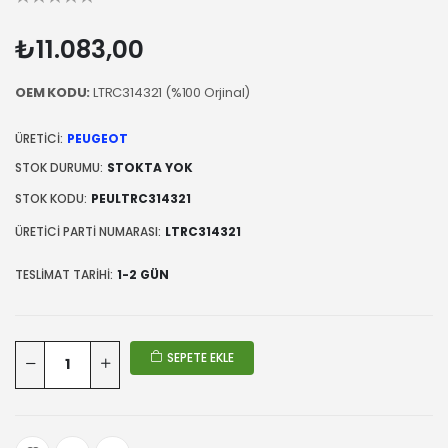
₺11.083,00
OEM KODU:
LTRC314321 (%100 Orjinal)
ÜRETICI:
PEUGEOT
STOK DURUMU:
STOKTA YOK
STOK KODU:
PEULTRC314321
ÜRETICI PARTI NUMARASI:
LTRC314321
TESLIMAT TARIHI:
1-2 GÜN
SEPETE EKLE