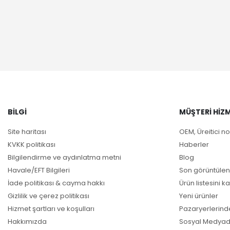
BILGI
MÜŞTERI HIZM
Site haritası
OEM, Üreitici no
KVKK politikası
Haberler
Bilgilendirme ve aydınlatma metni
Blog
Havale/EFT Bilgileri
Son görüntülen
İade politikası & cayma hakkı
Ürün listesini ka
Gizlilik ve çerez politikası
Yeni ürünler
Hizmet şartları ve koşulları
Pazaryerlerind
Hakkımızda
Sosyal Medyad