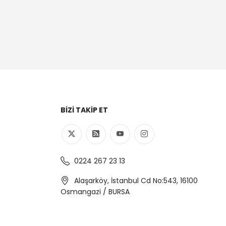
BIZI TAKIP ET
0224 267 23 13
Alaşarköy, İstanbul Cd No:543, 16100
Osmangazi / BURSA