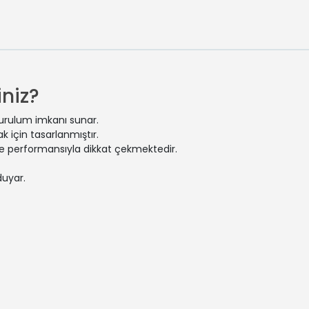
niz?
kurulum imkanı sunar.
 için tasarlanmıştır.
 ve performansıyla dikkat çekmektedir.
duyar.