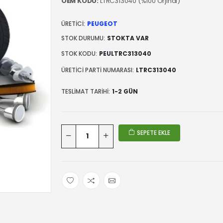
OEM KODU:
LTRC313040 (%100 Orjinal)
ÜRETICI:
PEUGEOT
STOK DURUMU:
STOKTA VAR
STOK KODU:
PEULTRC313040
ÜRETICI PARTI NUMARASI:
LTRC313040
TESLIMAT TARIHI:
1-2 GÜN
SEPETE EKLE