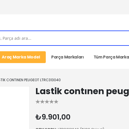
Araç Marka Model
Parça Markaları
Tüm Parça Markal
STIK CONTINEN PEUGEOT LTRC313040
Lastik contınen peu
₺9.901,00