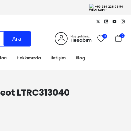
+90 534 228 09 50
0
Hoşgeldiniz
0
Ara
Hesabım
arı
Hakkımızda
İletişim
Blog
geot LTRC313040