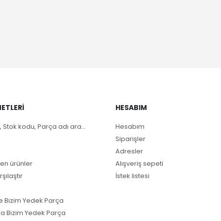
ETLERI
HESABIM
, Stok kodu, Parça adı ara...
Hesabım
Siparişler
Adresler
en ürünler
Alışveriş sepeti
rşılaştır
İstek listesi
e Bizim Yedek Parça
a Bizim Yedek Parça