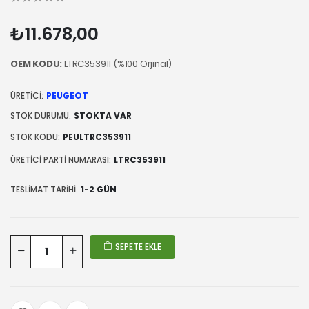
₺11.678,00
OEM KODU:
LTRC353911 (%100 Orjinal)
ÜRETICI:
PEUGEOT
STOK DURUMU:
STOKTA VAR
STOK KODU:
PEULTRC353911
ÜRETICI PARTI NUMARASI:
LTRC353911
TESLIMAT TARIHI:
1-2 GÜN
SEPETE EKLE