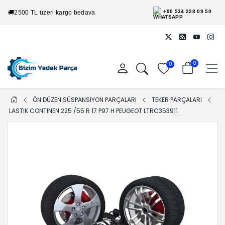
+90 534 228 09 50
🚚
2500 TL üzeri kargo bedava
0
0
ÖN DÜZEN SÜSPANSİYON PARÇALARI
TEKER PARÇALARI
LASTIK CONTINEN 225 /55 R 17 P97 H PEUGEOT LTRC353911