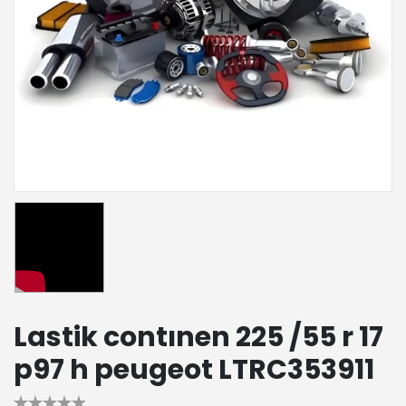
Lastik contınen 225 /55 r 17
p97 h peugeot LTRC353911