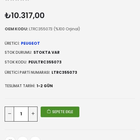
₺10.317,00
OEM KODU:
LTRC355073 (%100 Orjinal)
ÜRETICI:
PEUGEOT
STOK DURUMU:
STOKTA VAR
STOK KODU:
PEULTRC355073
ÜRETICI PARTI NUMARASI:
LTRC355073
TESLIMAT TARIHI:
1-2 GÜN
SEPETE EKLE