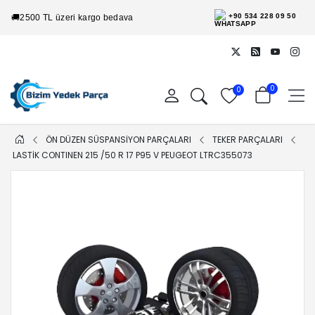
+90 534 228 09 50
🚚
2500 TL üzeri kargo bedava
0
0
ÖN DÜZEN SÜSPANSİYON PARÇALARI
TEKER PARÇALARI
LASTIK CONTINEN 215 /50 R 17 P95 V PEUGEOT LTRC355073