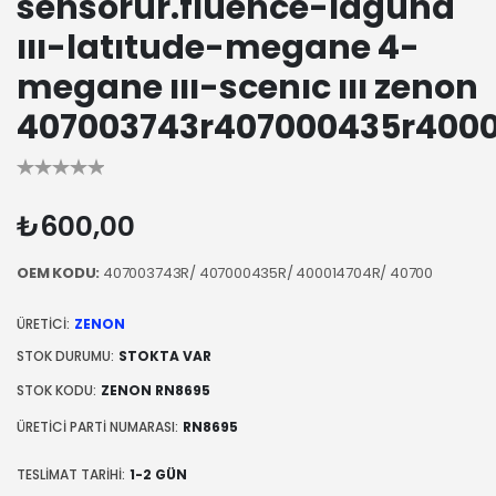
sensörür.fluence-laguna
ııı-latıtude-megane 4-
megane ııı-scenıc ııı zenon
407003743r407000435r4000
₺600,00
OEM KODU:
407003743R/ 407000435R/ 400014704R/ 40700
ÜRETICI:
ZENON
STOK DURUMU:
STOKTA VAR
STOK KODU:
ZENON RN8695
ÜRETICI PARTI NUMARASI:
RN8695
TESLIMAT TARIHI:
1-2 GÜN