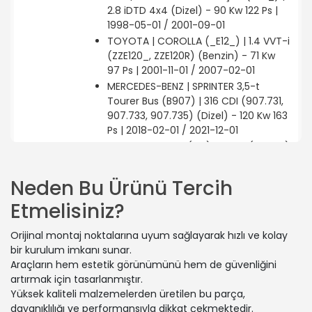
2.8 iDTD 4x4 (Dizel) - 90 Kw 122 Ps |
1998-05-01 / 2001-09-01
TOYOTA | COROLLA (_E12_) | 1.4 VVT-i
(ZZE120_, ZZE120R) (Benzin) - 71 Kw
97 Ps | 2001-11-01 / 2007-02-01
MERCEDES-BENZ | SPRINTER 3,5-t
Tourer Bus (B907) | 316 CDI (907.731,
907.733, 907.735) (Dizel) - 120 Kw 163
Ps | 2018-02-01 / 2021-12-01
BMW | 3 Touring (E91) | 325 xi (Benzin)
- 160 Kw 218 Ps | 2007-09-01 / 2008-
08-01
Neden Bu Ürünü Tercih
CITROËN | C5 III Break (RW_) | 1.6 HDi
Etmelisiniz?
110 (Dizel) - 82 Kw 112 Ps | 2010-07-01 /
2012-05-01
Orijinal montaj noktalarına uyum sağlayarak hızlı ve kolay
RENAULT | LAGUNA II (BG0/1_) | 1.6 16V
bir kurulum imkanı sunar.
(BG0A, BG0L) (Benzin) - 79 Kw 107 Ps
Araçların hem estetik görünümünü hem de güvenliğini
| 2001-03-01 / 2005-05-01
artırmak için tasarlanmıştır.
CHEVROLET | SILVERADO 3500 HD
Yüksek kaliteli malzemelerden üretilen bu parça,
Standard Cab Pickup | 6.6 D (Dizel) -
dayanıklılığı ve performansıyla dikkat çekmektedir.
296 Kw 403 Ps | 2010-09-01 / 2013-12-