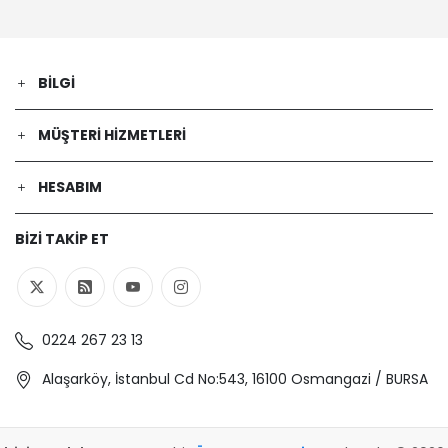
1.9 DTI (F7) (Dizel) - 74 Kw 101 Ps |
2001-08-01 / 2014-07-01
RENAULT | TRAFIC II Platform şasi (EL) |
1.9 dCi 80 (EL0B) (Dizel) - 60 Kw 82 Ps
BILGI
| 2001-03-01 / 2006-10-01
RENAULT | MEGANE II Station wagon
MÜŞTERI HIZMETLERI
(KM0/1_) | 1.9 dCi (Dizel) - 81 Kw 110 Ps
| 2005-05-01 / 2009-07-01
RENAULT | SCÉNIC II (JM0/1_) | 1.9 dCi
HESABIM
(JM0G, JM12, JM1G, JM2C) (Dizel) - 88
Kw 120 Ps | 2003-06-01 / 2006-05-01
BIZI TAKIP ET
RENAULT | SCÉNIC II (JM0/1_) | 1.9 D
(Dizel) - 85 Kw 116 Ps | 2006-06-01 /
2008-11-01
RENAULT | MEGANE II Station wagon
(KM0/1_) | 1.9 dCi (Dizel) - 66 Kw 90
0224 267 23 13
Ps | 2004-04-01 / 2005-12-01
RENAULT | MEGANE II (BM0/1_, CM0/1_)
Alaşarköy, İstanbul Cd No:543, 16100 Osmangazi / BURSA
| 1.9 dCi (Dizel) - 96 Kw 131 Ps | 2005-
05-01 / 2009-12-01
RENAULT | TRAFIC II Panelvan/Van (FL)