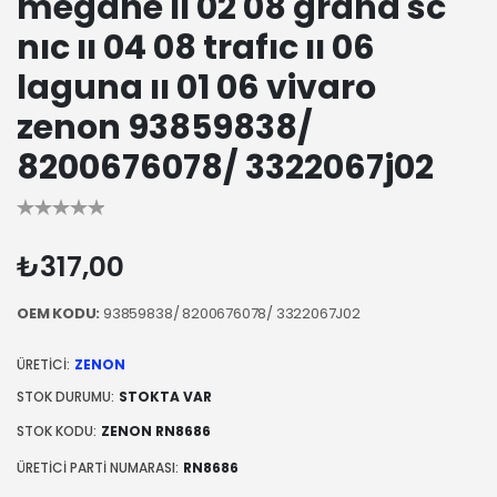
megane ıı 02 08 grand sc
nıc ıı 04 08 trafıc ıı 06
laguna ıı 01 06 vivaro
zenon 93859838/
8200676078/ 3322067j02
₺317,00
OEM KODU:
93859838/ 8200676078/ 3322067J02
ÜRETICI:
ZENON
STOK DURUMU:
STOKTA VAR
STOK KODU:
ZENON RN8686
ÜRETICI PARTI NUMARASI:
RN8686