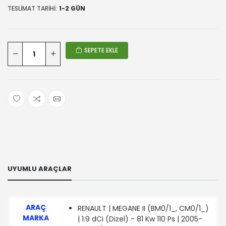
TESLIMAT TARIHI:
1-2 GÜN
SEPETE EKLE
UYUMLU ARAÇLAR
ARAÇ
RENAULT | MEGANE II (BM0/1_, CM0/1_)
MARKA
| 1.9 dCi (Dizel) - 81 Kw 110 Ps | 2005-