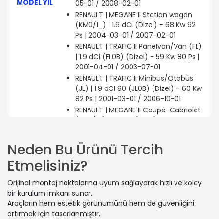
MODEL YIL
05-01 / 2008-02-01
RENAULT | MEGANE II Station wagon
(KM0/1_) | 1.9 dCi (Dizel) - 68 Kw 92
Ps | 2004-03-01 / 2007-02-01
RENAULT | TRAFIC II Panelvan/Van (FL)
| 1.9 dCi (FL0B) (Dizel) - 59 Kw 80 Ps |
2001-04-01 / 2003-07-01
RENAULT | TRAFIC II Minibüs/Otobüs
(JL) | 1.9 dCI 80 (JL0B) (Dizel) - 60 Kw
82 Ps | 2001-03-01 / 2006-10-01
RENAULT | MEGANE II Coupé-Cabriolet
(EM0/1_) | 1.9 dCi (Dizel) - 96 Kw 131
Ps | 2005-05-01 / 2007-02-01
RENAULT | GRAND SCÉNIC II (JM0/1_) |
Neden Bu Ürünü Tercih
1.9 dCi (JM14) (Dizel) - 96 Kw 131 Ps |
Etmelisiniz?
2004-04-01 / 2008-02-01
VAUXHALL | VIVARO A Panelvan/Van
Orijinal montaj noktalarına uyum sağlayarak hızlı ve kolay
(X83) | 1.9 DI (Dizel) - 59 Kw 80 Ps |
bir kurulum imkanı sunar.
2001-08-01 / 2006-12-01
Araçların hem estetik görünümünü hem de güvenliğini
NISSAN | PRIMASTAR Minibüs/Otobüs
artırmak için tasarlanmıştır.
(X83) | dCi 100 (Dizel) - 74 Kw 101 Ps |