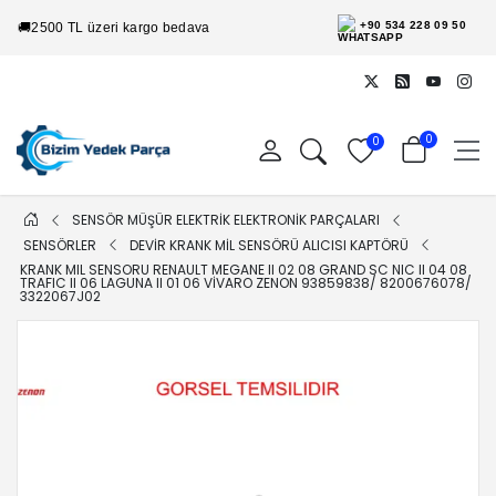
+90 534 228 09 50
🚚
2500 TL üzeri kargo bedava
0
0
SENSÖR MÜŞÜR ELEKTRİK ELEKTRONİK PARÇALARI
SENSÖRLER
DEVİR KRANK MİL SENSÖRÜ ALICISI KAPTÖRÜ
KRANK MIL SENSORU RENAULT MEGANE II 02 08 GRAND SC NIC II 04 08
TRAFIC II 06 LAGUNA II 01 06 VIVARO ZENON 93859838/ 8200676078/
3322067J02