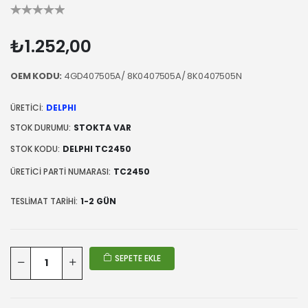
₺1.252,00
OEM KODU:
4GD407505A/ 8K0407505A/ 8K0407505N
ÜRETICI:
DELPHI
STOK DURUMU:
STOKTA VAR
STOK KODU:
DELPHI TC2450
ÜRETICI PARTI NUMARASI:
TC2450
TESLIMAT TARIHI:
1-2 GÜN
SEPETE EKLE