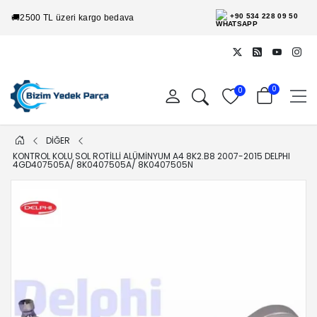
+90 534 228 09 50
🚚
2500 TL üzeri kargo bedava
0
0
DİĞER
KONTROL KOLU SOL ROTILLI ALÜMINYUM A4 8K2.B8 2007-2015 DELPHI
4GD407505A/ 8K0407505A/ 8K0407505N