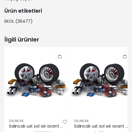
Ürün etiketleri
EKOL
(36477)
İlgili ürünler
SALINCAK
SALINCAK
Salıncak ust sol a4 avant quattro 08>15 a5 08>16 q5 09>17 Corteco 8K0407505A/ 8K0407505F/ 8K0407505N
Salıncak ust sol a4 avant quattro 08>15 a5 08>16 q5 09>17 Delphı 8K0407505A/ 8K0407505F/ 8K0407505N