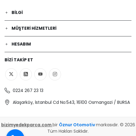
BILGI
MÜŞTERI HIZMETLERI
HESABIM
BIZI TAKIP ET
0224 267 23 13
Alaşarköy, İstanbul Cd No:543, 16100 Osmangazi / BURSA
bizimyedekparca.com
bir
Öznur Otomotiv
markasıdır. © 2026
Tüm Hakları Saklıdır.