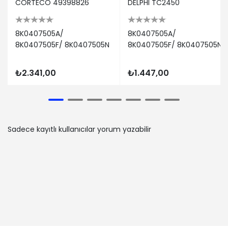
CORTECO 49398826
DELPHI TC2450
8K0407505A/
8K0407505A/
8K0407505F/ 8K0407505N
8K0407505F/ 8K0407505N
₺2.341,00
₺1.447,00
Sadece kayıtlı kullanıcılar yorum yazabilir