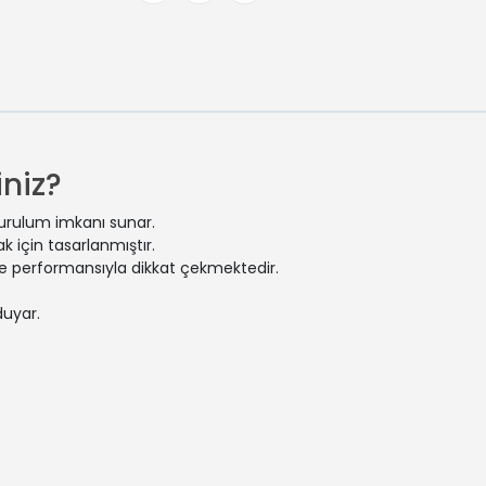
niz?
kurulum imkanı sunar.
 için tasarlanmıştır.
 ve performansıyla dikkat çekmektedir.
duyar.