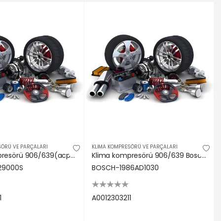
SÖRÜ VE PARÇALARI
KLİMA KOMPRESÖRÜ VE PARÇALARI
Klima kompresörü 906/639(acp129000s) Behr A0012303211
Klima kompresörü 906/639 Bosch A0012303211
29000S
BOSCH-1986AD1030
1
A0012303211