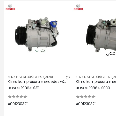
KLİMA KOMPRESÖRÜ VE PARÇALARI
KLİMA KOMPRESÖRÜ VE PARÇA
Klıma kompresoru mercedes w203 c219 w211 w163 x164 w251 w221 w639 b906 Bosch A0012303211
BOSCH 1986AD1311
BOSCH 1986AD1030
A0012303211
A0012303211