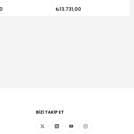
00
₺13.731,00
BIZI TAKIP ET