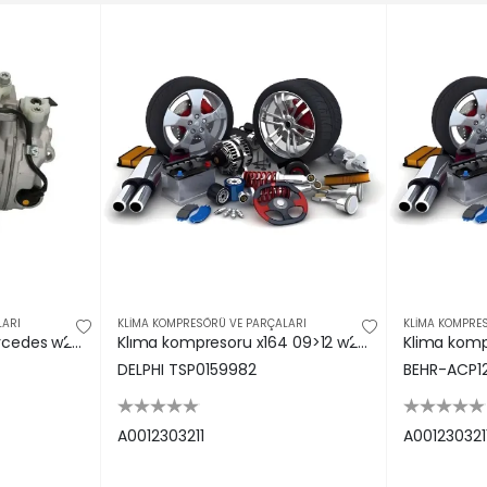
LARI
KLİMA KOMPRESÖRÜ VE PARÇALARI
KLİMA KOMPRE
Klıma kompresoru mercedes w203 c219 w211 w163 x164 w251 w221 w639 b906 Bosch A0012303211
Klıma kompresoru x164 09>12 w203 03>07 c219 05>10 w211 05>08 w163 01>05 w251 06>12 w221 05>13 vıto w Delphı A0012303211
DELPHI TSP0159982
BEHR-ACP1
A0012303211
A001230321