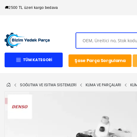
🚚
2500 TL üzeri kargo bedava
TÜM KATEGORI
Şase Parça Sorgulama
SOĞUTMA VE ISITMA SİSTEMLERİ
KLİMA VE PARÇALARI
KLİ