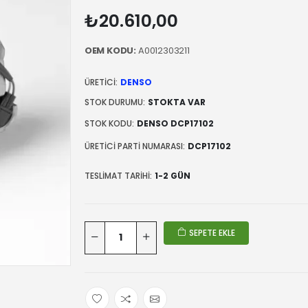
₺20.610,00
OEM KODU:
A0012303211
ÜRETICI:
DENSO
STOK DURUMU:
STOKTA VAR
STOK KODU:
DENSO DCP17102
ÜRETICI PARTI NUMARASI:
DCP17102
TESLIMAT TARIHI:
1-2 GÜN
SEPETE EKLE