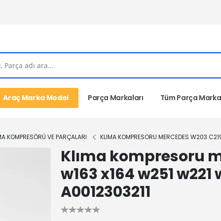
Araç Marka Model
Parça Markaları
Tüm Parça Markal
MA KOMPRESÖRÜ VE PARÇALARI
KLIMA KOMPRESORU MERCEDES W203 C219
Klıma kompresoru me
w163 x164 w251 w221
A0012303211