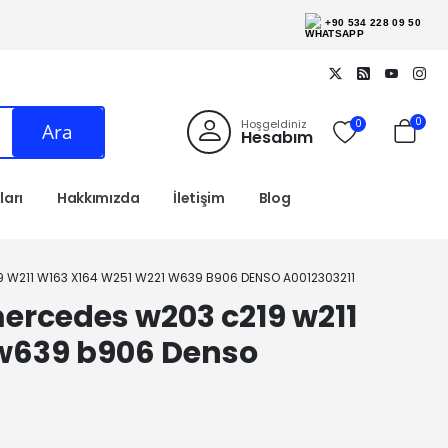
+90 534 228 09 50
0
Hoşgeldiniz
0
Ara
Hesabım
arı
Hakkımızda
İletişim
Blog
 W211 W163 X164 W251 W221 W639 B906 DENSO A0012303211
rcedes w203 c219 w211
 w639 b906 Denso