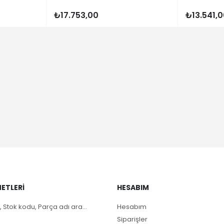
₺17.753,00
₺13.541,
ETLERI
HESABIM
, Stok kodu, Parça adı ara...
Hesabım
Siparişler