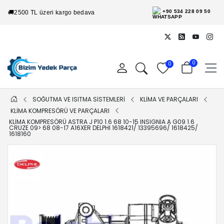
+90 534 228 09 50
🚚
2500 TL üzeri kargo bedava
0
0
SOĞUTMA VE ISITMA SİSTEMLERİ
KLİMA VE PARÇALARI
KLİMA KOMPRESÖRÜ VE PARÇALARI
KLIMA KOMPRESÖRÜ ASTRA J P10 1.6 68 10-15 INSIGNIA A G09 1.6
CRUZE 09> 68 08-17 A16XER DELPHI 1618421/ 13395696/ 1618425/
1618160