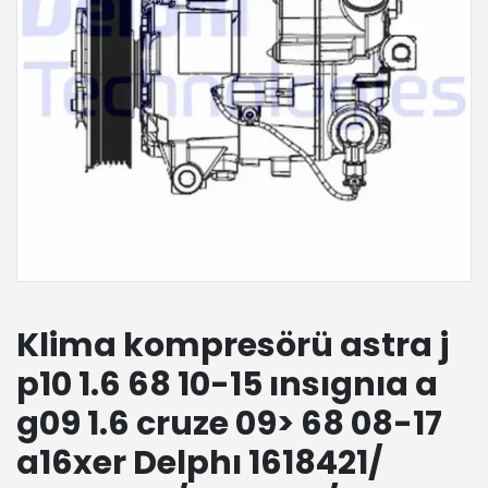
Klima kompresörü astra j
p10 1.6 68 10-15 ınsıgnıa a
g09 1.6 cruze 09> 68 08-17
a16xer Delphı 1618421/