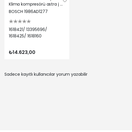
Klima kompresörü astra j p10 1.6 68 10-15 ınsıgnıa a g09 1.6 cruze 09 68 08-17 a16xer bosch 1618421/ 13395696/ 1618425/ 1618160
BOSCH 1986AD1277
1618421/ 13395696/
1618425/ 1618160
₺14.623,00
Sadece kayıtlı kullanıcılar yorum yazabilir