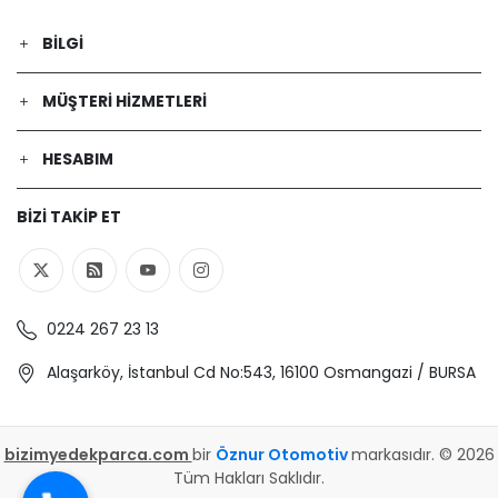
BILGI
MÜŞTERI HIZMETLERI
HESABIM
BIZI TAKIP ET
0224 267 23 13
Alaşarköy, İstanbul Cd No:543, 16100 Osmangazi / BURSA
bizimyedekparca.com
bir
Öznur Otomotiv
markasıdır. © 2026
Tüm Hakları Saklıdır.