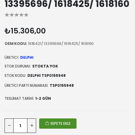
13395696/ 1618425/ 1618160
₺15.306,00
OEM KODU:
1618421/ 13395696/ 1618425/ 1618160
ÜRETICI:
DELPHI
STOK DURUMU:
STOKTA YOK
STOK KODU:
DELPHI TSP0155948
ÜRETICI PARTI NUMARASI:
TSP0155948
TESLIMAT TARIHI:
1-2 GÜN
SEPETE EKLE