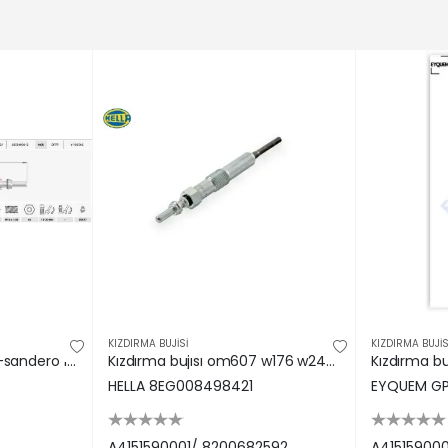
KIZDIRMA BUJİSİ
KIZDIRMA BUJİS
Isitma Bujisi Megane Iii-sandero 1.5dci-4.4v GX2096/ 0100266023/ 8200682592
Kızdırma bujısı om607 w176 w246 c117 x156 w415 . K9k 1.5 dci megane fluence clıo hella a4151590001/ 8200682592
HELLA 8EG008498421
EYQUEM G
A4151590001/ 8200682592
A41515900