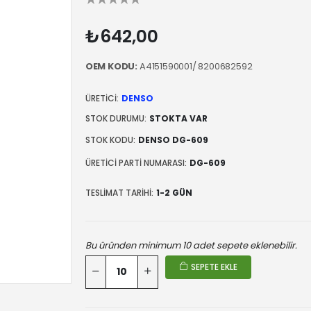
₺642,00
OEM KODU:
A4151590001/ 8200682592
ÜRETICI:
DENSO
STOK DURUMU:
STOKTA VAR
STOK KODU:
DENSO DG-609
ÜRETICI PARTI NUMARASI:
DG-609
TESLIMAT TARIHI:
1-2 GÜN
Bu üründen minimum 10 adet sepete eklenebilir.
SEPETE EKLE