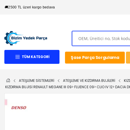
🚚
2500 TL üzeri kargo bedava
TÜM KATEGORI
Şase Parça Sorgulama
ATEŞLEME SİSTEMLERİ
ATEŞLEME VE KIZDIRMA BUJİLERİ
KIZ
KIZDIRMA BUJISI RENAULT MEGANE III 09> FLUENCE 09> CLIO IV 12> DAC