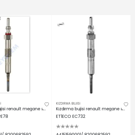
İ
KIZDIRMA BUJİSİ
Kızdırma bujisi renault megane ııı 09> fluence 09> clıo ıv 12> dacıa duster 10> mercedes om607 w176 Eyquem A4151590001/ 8200682592
Kızdırma bujisi renault megane ııı 09> fluence 09> clıo ıv 12> dacıa duster 10> mercedes om607 w176 A4151590001/ 8200682592
PE78
ET1ECO EC732
01/ 8200682592
A4151590001/ 8200682592