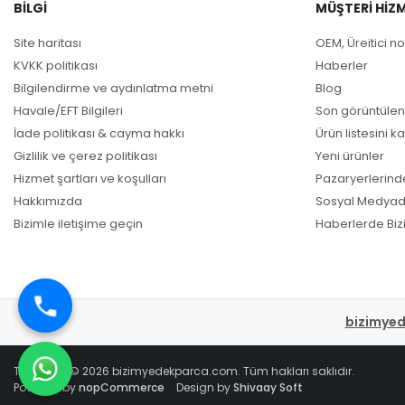
BILGI
MÜŞTERI HIZM
Site haritası
OEM, Üreitici no
KVKK politikası
Haberler
Bilgilendirme ve aydınlatma metni
Blog
Havale/EFT Bilgileri
Son görüntülen
İade politikası & cayma hakkı
Ürün listesini ka
Gizlilik ve çerez politikası
Yeni ürünler
Hizmet şartları ve koşulları
Pazaryerlerind
Hakkımızda
Sosyal Medyad
Bizimle iletişime geçin
Haberlerde Biz
bizimye
Telif hakkı © 2026 bizimyedekparca.com. Tüm hakları saklıdır.
Powered by
nopCommerce
Design by
Shivaay Soft