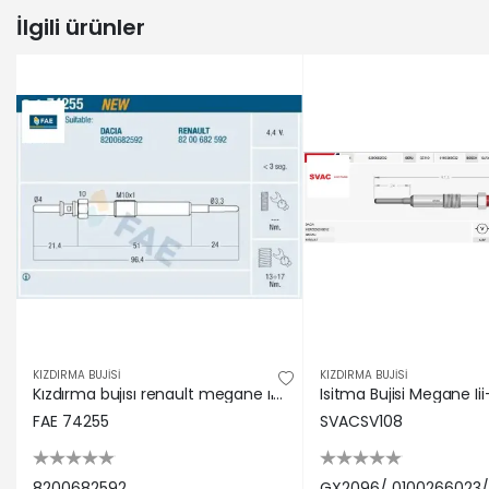
İlgili ürünler
KIZDIRMA BUJİSİ
KIZDIRMA BUJİSİ
Kızdırma bujısı renault megane ııı fluence clıo ııı kangoo scenıc modus duster logan sandero 1.5 dcı fae 8200682592
FAE 74255
SVACSV108
8200682592
GX2096/ 0100266023/