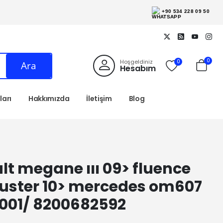
+90 534 228 09 50
0
Hoşgeldiniz
0
Ara
Hesabım
arı
Hakkımızda
İletişim
Blog
lt megane ııı 09> fluence
a duster 10> mercedes om607
001/ 8200682592