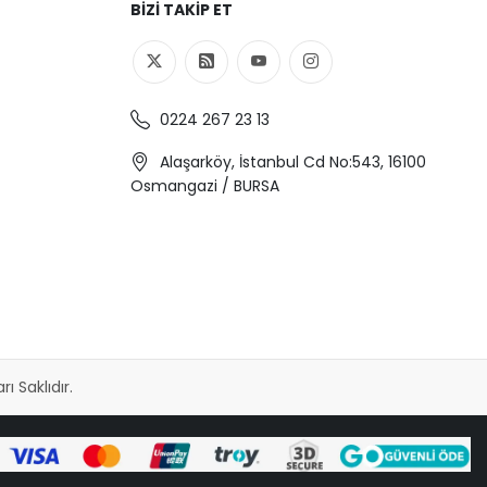
BIZI TAKIP ET
0224 267 23 13
Alaşarköy, İstanbul Cd No:543, 16100
Osmangazi / BURSA
 Saklıdır.