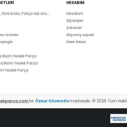
ETLERI
HESABIM
, Stok kodu, Parça adı ara...
Hesabım
Siparişler
Adresler
en ürünler
Alışveriş sepeti
rşılaştır
İstek listesi
e Bizim Yedek Parça
a Bizim Yedek Parça
im Yedek Parça
dekparca.com
bir
Öznur Otomotiv
markasıdır. © 2026 Tüm Hakları