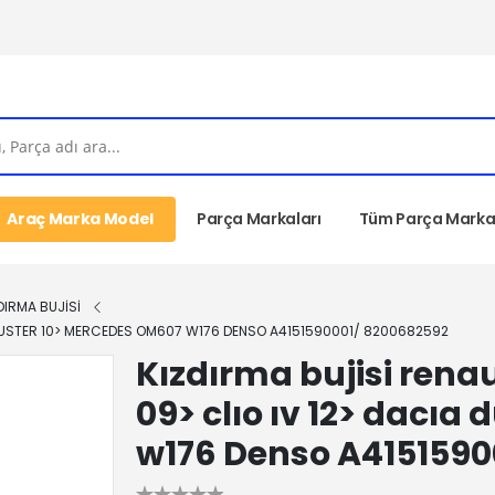
Araç Marka Model
Parça Markaları
Tüm Parça Markal
DIRMA BUJİSİ
IA DUSTER 10> MERCEDES OM607 W176 DENSO A4151590001/ 8200682592
Kızdırma bujisi renau
09> clıo ıv 12> dacı
w176 Denso A4151590