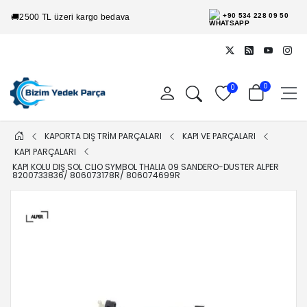
+90 534 228 09 50
🚚
2500 TL üzeri kargo bedava
0
0
KAPORTA DIŞ TRİM PARÇALARI
KAPI VE PARÇALARI
KAPI PARÇALARI
KAPI KOLU DIŞ SOL CLIO SYMBOL THALIA 09 SANDERO-DUSTER ALPER
8200733836/ 806073178R/ 806074699R