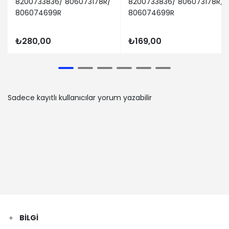
8200733836/ 806073178R/
8200733836/ 806073178R/
DACIA | SANDERO | 1.6 LPG (Benzin/oto
806074699R
gaz (LPG)) - 64 Kw 87 Ps | 2008-06-
806074699R
01 / 2012-12-01
DACIA | SANDERO | 1.5 dCi (Dizel) - 55
₺280,00
₺169,00
Kw 75 Ps | 2010-05-01 / -
RENAULT | SANDERO/STEPWAY I (BS_) |
1.6 (Benzin) - 76 Kw 103 Ps | 2007-12-
01 / 2013-07-01
DACIA | SANDERO | 1.4 (BS0C, BS0A,
Sadece kayıtlı kullanıcılar yorum yazabilir
BS0G, BS1F, BS0E) (Benzin) - 55 Kw 75
Ps | 2008-06-01 / -
DACIA | DUSTER (HS_) | 1.6 SCe 115 LPG
(Benzin/Etanol) - 84 Kw 115 Ps | 2015-
06-01 / 2018-01-01
DACIA | DUSTER (HS_) | 1.6 SCe 115 4x4
(Benzin) - 84 Kw 115 Ps | 2015-06-01 /
2018-01-01
RENAULT | CLIO SYMBOL I (LB_) | 1.5 dCi
(Dizel) - 60 Kw 82 Ps | 2001-06-01 /
2009-02-01
BILGI
RENAULT | SYMBOL II (LU_) | 1.2 16V