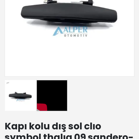
Kapı kolu dış sol clıo
symbol thalıa 09 sandero-