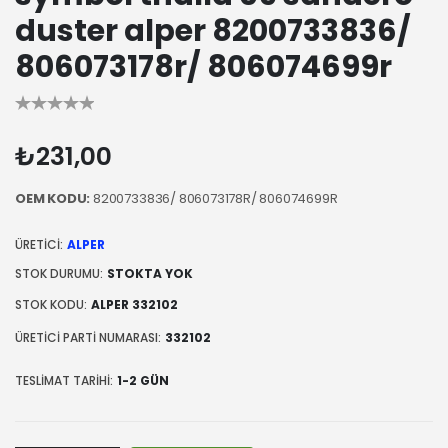
duster alper 8200733836/
806073178r/ 806074699r
₺231,00
OEM KODU:
8200733836/ 806073178R/ 806074699R
ÜRETICI:
ALPER
STOK DURUMU:
STOKTA YOK
STOK KODU:
ALPER 332102
ÜRETICI PARTI NUMARASI:
332102
TESLIMAT TARIHI:
1-2 GÜN