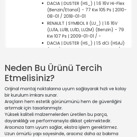
DACIA | DUSTER (HS_) | 1.6 16V Hi-Flex
(Benzin/Etanol) - 77 Kw 105 Ps | 2010-
08-01 / 2018-01-01
RENAULT | SYMBOL II (LU_) | 1.6 16V
(LU1A, LU1B, LU1D, LU2M) (Benzin) - 79
Kw 107 Ps | 2009-01-01 / -
DACIA | DUSTER (HS_) | 1.5 dCi (HSAJ)
(Dizel) - 66 Kw 90 Ps | 2010-10-01 /
2018-01-01
DACIA | DUSTER (HS_) | 1.6 SCe 115
Neden Bu Ürünü Tercih
(Benzin) - 84 Kw 115 Ps | 2015-06-01 /
Etmelisiniz?
2018-01-01
DACIA | DUSTER (HS_) | 1.5 dCi (HSMD,
Orijinal montaj noktalarına uyum sağlayarak hızlı ve kolay
HSM3) (Dizel) - 81 Kw 110 Ps | 2013-08-
bir kurulum imkanı sunar.
01 / 2018-01-01
Araçların hem estetik görünümünü hem de güvenliğini
RENAULT | SANDERO/STEPWAY I (BS_) |
artırmak için tasarlanmıştır.
1.6 (Benzin) - 77 Kw 105 Ps | 2012-12-01
Yüksek kaliteli malzemelerden üretilen bu parça,
/ -
dayanıklılığı ve performansıyla dikkat çekmektedir.
DACIA | SANDERO | 1.6 (BS0D, BS0B,
Aracınıza tam uyum sağlar, ekstra işlem gerektirmez.
BS0F, BS0H) (Benzin) - 64 Kw 87 Ps |
Uzun ömürlü yapı sayesinde, aracınız daha az bakıma
2008-06-01 / -