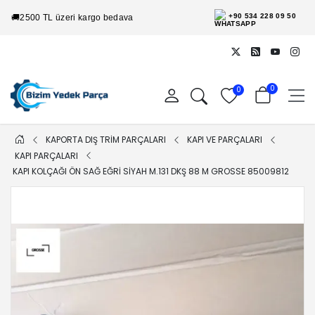
+90 534 228 09 50
🚚
2500 TL üzeri kargo bedava
0
0
KAPORTA DIŞ TRİM PARÇALARI
KAPI VE PARÇALARI
KAPI PARÇALARI
KAPI KOLÇAĞI ÖN SAĞ EĞRI SIYAH M.131 DKŞ 88 M GROSSE 85009812