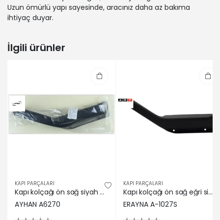
Uzun ömürlü yapı sayesinde, aracınız daha az bakıma
ihtiyaç duyar.
İlgili ürünler
KAPI PARÇALARI
KAPI PARÇALARI
Kapı kolçağı ön sağ siyah m131 dkş 88 md ayhan 85009812
Kapı kolçağı ön sağ eğri siyah m.131 dkş 88 m Erayna 85009812
AYHAN A6270
ERAYNA A-1027S