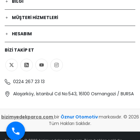
BILGI
MÜŞTERI HIZMETLERI
HESABIM
BIZI TAKIP ET
0224 267 23 13
Alaşarköy, İstanbul Cd No:543, 16100 Osmangazi / BURSA
bizimyedekparca.com
bir
Öznur Otomotiv
markasıdır. © 2026
Tüm Hakları Saklıdır.