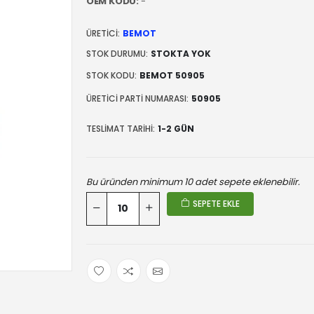
OEM KODU:
-
ÜRETICI:
BEMOT
STOK DURUMU:
STOKTA YOK
STOK KODU:
BEMOT 50905
ÜRETICI PARTI NUMARASI:
50905
TESLIMAT TARIHI:
1-2 GÜN
Bu üründen minimum 10 adet sepete eklenebilir.
SEPETE EKLE