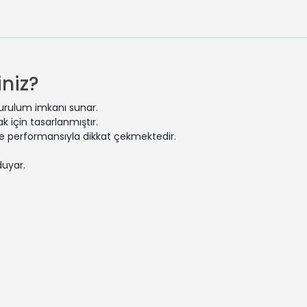
niz?
kurulum imkanı sunar.
 için tasarlanmıştır.
 ve performansıyla dikkat çekmektedir.
duyar.