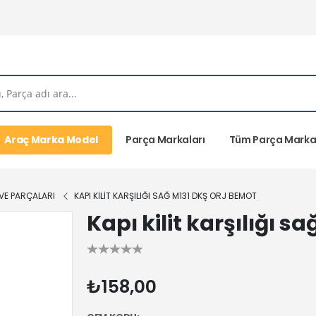
Araç Marka Model
Parça Markaları
Tüm Parça Markal
İ VE PARÇALARI
KAPI KILIT KARŞILIĞI SAĞ M131 DKŞ ORJ BEMOT
Kapı kilit karşılığı s
₺158,00