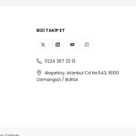
BIZI TAKIP ET
0224 267 23 13
Alaşarköy, İstanbul Cd No:543, 16100
Osmangazi / BURSA
 Saklıdır.