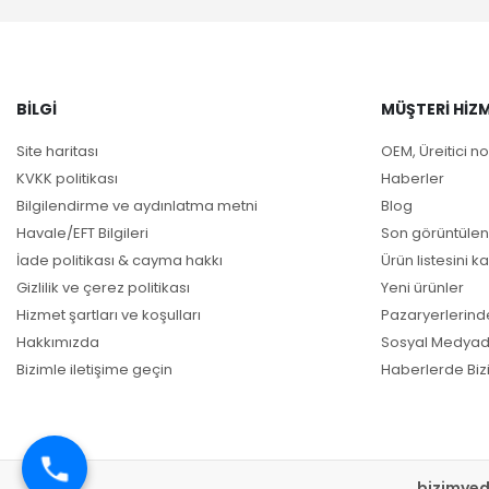
BILGI
MÜŞTERI HIZM
Site haritası
OEM, Üreitici no
KVKK politikası
Haberler
Bilgilendirme ve aydınlatma metni
Blog
Havale/EFT Bilgileri
Son görüntülen
İade politikası & cayma hakkı
Ürün listesini ka
Gizlilik ve çerez politikası
Yeni ürünler
Hizmet şartları ve koşulları
Pazaryerlerind
Hakkımızda
Sosyal Medyad
Bizimle iletişime geçin
Haberlerde Biz
bizimye