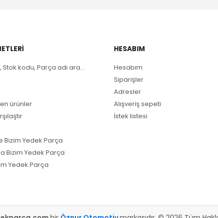
ETLERI
HESABIM
, Stok kodu, Parça adı ara...
Hesabım
Siparişler
Adresler
en ürünler
Alışveriş sepeti
rşılaştır
İstek listesi
e Bizim Yedek Parça
a Bizim Yedek Parça
im Yedek Parça
dekparca.com
bir
Öznur Otomotiv
markasıdır. © 2026 Tüm Hakları