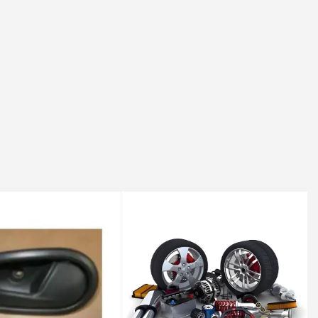
10-01 / -
2015-09-01 / -
2-01 / -
09-01 / -
1 / -
2014-03-01 / -
12-10-01 / -
019-11-01 / -
/ -
 -
01 / 2019-11-01
 (Dizel) - 55 Kw 75 Ps | 2012-10-01 / -
01 / -