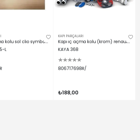
-
/ -
| 2019-11-01 / -
/ -
I
KAPI PARÇALARI
Kapı iç açma kolu sol clıo symbol joy-sandero 2013 ozar 806717698r
Kapı ıç açma kolu (krom) renault clıo symbol 13> Kaya plastık 806717698R/
5-L
KAYA 368
R
806717698R/
₺188,00
 / -