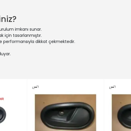
GAN II | TCe 90 (L8MA, L8M1, L8AC) (Benzin) - 66 Kw 90 Ps | 2012-
OGAN MCV II | TCe 90 LPG (Benzin/oto gaz (LPG)) - 66 Kw 90 Ps | 
NDERO II | 1.0 SCe 75 (B8JC, B8JD) (Benzin) - 54 Kw 73 Ps | 2016-1
niz?
GAN II | TCe 90 LPG (Benzin/oto gaz (LPG)) - 66 Kw 90 Ps | 2015-
NDERO II | 1.2 LPG (Benzin/oto gaz (LPG)) - 55 Kw 75 Ps | 2012-10-0
kurulum imkanı sunar.
SYMBOL III (L8_) | 1.5 dCi (Dizel) - 60 Kw 82 Ps | 2013-12-01 / -
 için tasarlanmıştır.
SYMBOL III (L8_) | 1.2 LPG (Benzin/oto gaz (LPG)) - 55 Kw 75 Ps | 
 ve performansıyla dikkat çekmektedir.
NDERO II | TCe 90 (B8M1, B8MA, B8AC) (Benzin) - 66 Kw 90 Ps | 20
duyar.
NDERO II | 1.0 LPG (B8ML) (Benzin/oto gaz (LPG)) - 74 Kw 101 Ps | 2
GAN II | 1.0 LPG (Benzin/oto gaz (LPG)) - 74 Kw 101 Ps | 2019-11-01 
NDERO II | 1.0 TCe 100 (B8ML) (Benzin) - 74 Kw 101 Ps | 2019-11-01 /
NDERO II | 1.5 dCi (Dizel) - 63 Kw 84 Ps | 2013-01-01 / -
NDERO II | 1.5 dCi (Dizel) - 66 Kw 90 Ps | 2012-10-01 / -
SYMBOL III (L8_) | 1.0 SCe (L8JC) (Benzin) - 54 Kw 73 Ps | 2017-01-
GAN MCV II | 1.6 (Benzin) - 62 Kw 84 Ps | 2013-06-01 / -
SYMBOL III (L8_) | 1.5 dCi (Dizel) - 55 Kw 75 Ps | 2014-07-01 / -
GAN II | 1.0 SCe 75 (Benzin) - 54 Kw 73 Ps | 2017-01-01 / -
NDERO II | 1.5 dCi 75 / Blue dCi 75 (B8JW, B8M4, B8AH, B8M7, B8M6)
GAN MCV II | 1.5 Blue dCi 95 (K8JL) (Dizel) - 70 Kw 95 Ps | 2018-10-
NDERO II | 1.2 (Benzin) - 54 Kw 73 Ps | 2015-05-01 / -