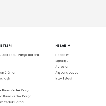
ETLERI
HESABIM
, Stok kodu, Parça adı ara...
Hesabım
Siparişler
Adresler
en ürünler
Alışveriş sepeti
rşılaştır
İstek listesi
e Bizim Yedek Parça
a Bizim Yedek Parça
im Yedek Parça