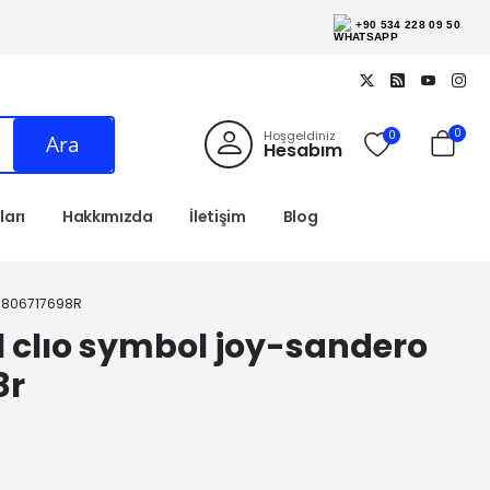
+90 534 228 09 50
0
Hoşgeldiniz
0
Ara
Hesabım
arı
Hakkımızda
İletişim
Blog
N 806717698R
l clıo symbol joy-sandero
8r