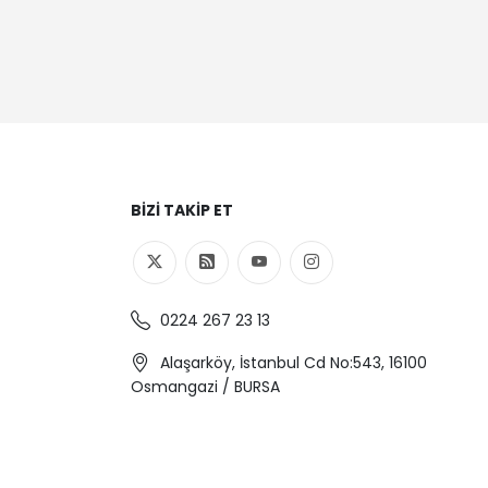
BIZI TAKIP ET
0224 267 23 13
Alaşarköy, İstanbul Cd No:543, 16100
Osmangazi / BURSA