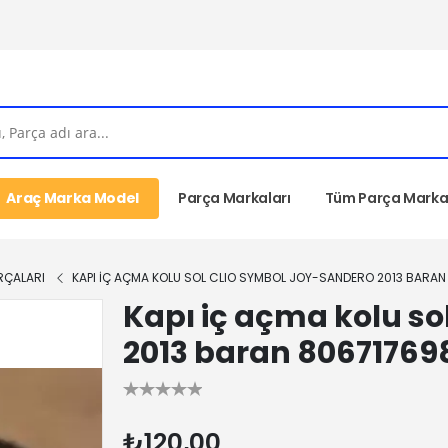
Araç Marka Model
Parça Markaları
Tüm Parça Markal
RÇALARI
KAPI IÇ AÇMA KOLU SOL CLIO SYMBOL JOY-SANDERO 2013 BARA
Kapı iç açma kolu so
2013 baran 80671769
₺120,00