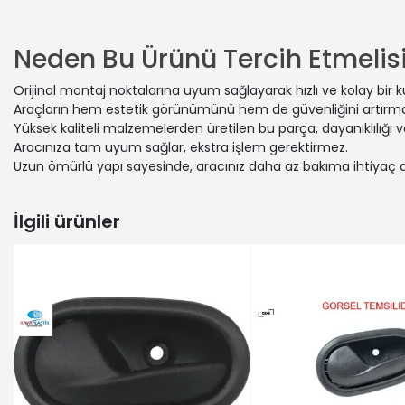
DACIA | LO
DACIA | L
DACIA | SA
Neden Bu Ürünü Tercih Etmelisi
DACIA | LO
DACIA | SA
Orijinal montaj noktalarına uyum sağlayarak hızlı ve kolay bir 
RENAULT | 
Araçların hem estetik görünümünü hem de güvenliğini artırmak
RENAULT | 
Yüksek kaliteli malzemelerden üretilen bu parça, dayanıklılığı
DACIA | SA
Aracınıza tam uyum sağlar, ekstra işlem gerektirmez.
Uzun ömürlü yapı sayesinde, aracınız daha az bakıma ihtiyaç 
DACIA | SA
DACIA | LO
DACIA | SA
İlgili ürünler
DACIA | SA
DACIA | SA
RENAULT | 
DACIA | LO
RENAULT | 
DACIA | LO
DACIA | SA
DACIA | LO
DACIA | SA