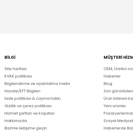
BILGI
MÜŞTERI HIZM
Site haritası
OEM, Üreitici no
KVKK politikası
Haberler
Bilgilendirme ve aydınlatma metni
Blog
Havale/EFT Bilgileri
Son görüntülen
İade politikası & cayma hakkı
Ürün listesini ka
Gizlilik ve çerez politikası
Yeni ürünler
Hizmet şartları ve koşulları
Pazaryerlerind
Hakkımızda
Sosyal Medyad
Bizimle iletişime geçin
Haberlerde Biz