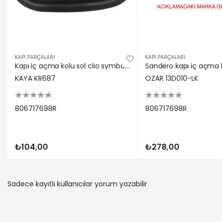
RENAULT | 
DACIA | LO
DACIA | LO
DACIA | LO
DACIA | LO
KAPI PARÇALARI
KAPI PARÇALARI
DACIA | LO
Kapı iç açma kolu sol clıo symbol joy-sandero 2013 kaya plastık 806717698r
DACIA | LO
KAYA KR687
OZAR 13D010-LK
DACIA | LO
DACIA | LO
806717698R
806717698R
DACIA | LO
DACIA | LO
DACIA | LO
DACIA | SA
₺104,00
₺278,00
DACIA | LO
DACIA | LO
DACIA | LO
Sadece kayıtlı kullanıcılar yorum yazabilir
DACIA | SA
DACIA | SA
RENAULT | 