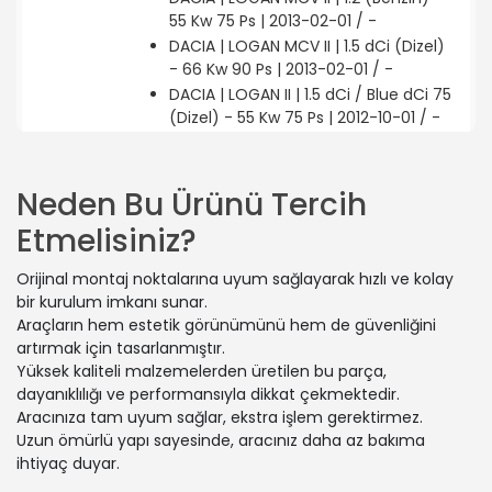
55 Kw 75 Ps | 2013-02-01 / -
DACIA | LOGAN MCV II | 1.5 dCi (Dizel)
- 66 Kw 90 Ps | 2013-02-01 / -
DACIA | LOGAN II | 1.5 dCi / Blue dCi 75
(Dizel) - 55 Kw 75 Ps | 2012-10-01 / -
DACIA | LOGAN II | 1.2 (Benzin) - 55 Kw
75 Ps | 2012-10-01 / -
DACIA | LOGAN MCV II | 1.2 (Benzin) -
Neden Bu Ürünü Tercih
54 Kw 73 Ps | 2015-05-01 / -
Etmelisiniz?
RENAULT | SYMBOL III (L8_) | 1.0 SCe
(L8JC) (Benzin) - 54 Kw 73 Ps | 2017-
Orijinal montaj noktalarına uyum sağlayarak hızlı ve kolay
01-01 / 2019-11-01
bir kurulum imkanı sunar.
DACIA | LOGAN MCV II | 1.6 (Benzin) -
Araçların hem estetik görünümünü hem de güvenliğini
62 Kw 84 Ps | 2013-06-01 / -
artırmak için tasarlanmıştır.
RENAULT | LOGAN II Station wagon
Yüksek kaliteli malzemelerden üretilen bu parça,
(K8_) | 1.6 (Benzin) - 66 Kw 90 Ps |
dayanıklılığı ve performansıyla dikkat çekmektedir.
2013-11-01 / -
Aracınıza tam uyum sağlar, ekstra işlem gerektirmez.
DACIA | LOGAN II | 1.6 (Benzin) - 59 Kw
Uzun ömürlü yapı sayesinde, aracınız daha az bakıma
80 Ps | 2016-09-01 / -
ihtiyaç duyar.
DACIA | LOGAN II | 1.6 16V (Benzin) - 77