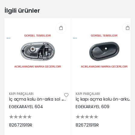
Kw 105 Ps | 2013-01-01 / -
İlgili ürünler
RENAULT | SYMBOL III (L8_) | 1.5 dCi
(Dizel) - 60 Kw 82 Ps | 2013-12-01 / -
DACIA | SANDERO II | 1.2 (Benzin) - 55
Kw 75 Ps | 2012-10-01 / -
DACIA | SANDERO II | 1.6 (Benzin) - 63
Kw 86 Ps | 2012-11-01 / -
DACIA | SANDERO II | 1.0 TCe 100
(B8ML) (Benzin) - 74 Kw 101 Ps | 2019-
11-01 / -
RENAULT | SYMBOL III (L8_) | 1.2 16V
(Benzin) - 55 Kw 75 Ps | 2013-12-01 / -
DACIA | SANDERO II | 1.5 Blue dCi 95
(B8JL) (Dizel) - 70 Kw 95 Ps | 2018-
KAPI PARÇALARI
KAPI PARÇALARI
08-01 / -
İç açma kolu ön-arka sol sandero egekarayel 826721919r
İç kapı açma kolu ön-arka sağ logan ıı egekarayel 826721919r
DACIA | LOGAN III (3K_) | 1.0 TCe 90
EGEKARAYEL 604
EGEKARAYEL 609
(3KM6) (Benzin) - 67 Kw 91 Ps | 2021-
05-01 / -
DACIA | LOGAN II | TCe 90 (L8MA, L8M1,
826721919R
826721919R
L8AC) (Benzin) - 66 Kw 90 Ps | 2012-
10-01 / -