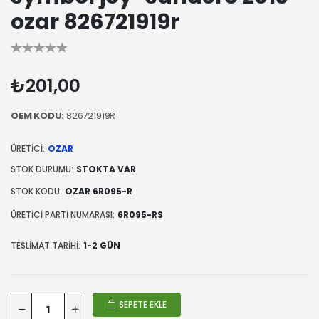
ozar 826721919r
₺201,00
OEM KODU:
826721919R
ÜRETICI:
OZAR
STOK DURUMU:
STOKTA VAR
STOK KODU:
OZAR 6R095-R
ÜRETICI PARTI NUMARASI:
6R095-RS
TESLIMAT TARIHI:
1-2 GÜN
SEPETE EKLE