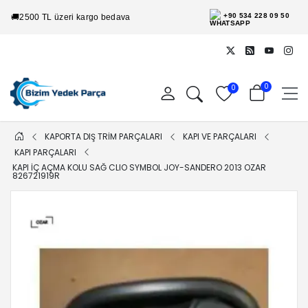
+90 534 228 09 50
🚚
2500 TL üzeri kargo bedava
0
0
KAPORTA DIŞ TRİM PARÇALARI
KAPI VE PARÇALARI
KAPI PARÇALARI
KAPI IÇ AÇMA KOLU SAĞ CLIO SYMBOL JOY-SANDERO 2013 OZAR
826721919R