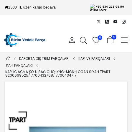
+90 534 228 09 50
🚚
2500 TL üzeri kargo bedava
0
0
KAPORTA DIŞ TRİM PARÇALARI
KAPI VE PARÇALARI
KAPI PARÇALARI
KAPI IÇ AÇMA KOLU SAĞ CLIO-KNG-MGN-LOGAN SIYAH TPART
8200669525/ 7700432708/ 7700434717