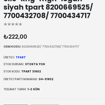
siyah tpart 8200669525/
7700432708/ 7700434717
₺222,00
OEM KODU:
8200669525/ 7700432708/ 7700434717
ÜRETICI:
TPART
STOK DURUMU:
STOKTA YOK
STOK KODU:
TPART 31902
ÜRETICI PARTI NUMARASI:
04-31902
TESLIMAT TARIHI:
1-2 GÜN