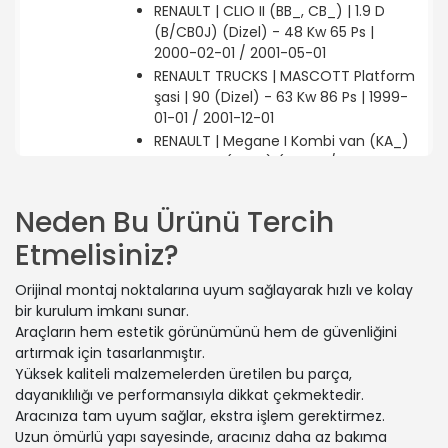
RENAULT | CLIO II (BB_, CB_) | 1.9 D
(B/CB0J) (Dizel) - 48 Kw 65 Ps |
2000-02-01 / 2001-05-01
RENAULT TRUCKS | MASCOTT Platform
şasi | 90 (Dizel) - 63 Kw 86 Ps | 1999-
01-01 / 2001-12-01
RENAULT | Megane I Kombi van (KA_)
| 1.6 BiFuel (KA0B) (Benzin/oto gaz
(LPG)) - 79 Kw 107 Ps | 2001-04-01 /
2003-07-01
Neden Bu Ürünü Tercih
RENAULT | MASTER II Minibüs/Otobüs
Etmelisiniz?
(JD) | 3.0 dCi 140 (JD0T, JD1T) (Dizel)
- 100 Kw 136 Ps | 2003-10-01 / 2006-
Orijinal montaj noktalarına uyum sağlayarak hızlı ve kolay
09-01
bir kurulum imkanı sunar.
RENAULT | CLIO II Kasa/eğik arka
Araçların hem estetik görünümünü hem de güvenliğini
(SB0/1/2_) | 1.9 DTi (SB0U) (Dizel) -
artırmak için tasarlanmıştır.
59 Kw 80 Ps | 2000-02-01 / 2001-05-
Yüksek kaliteli malzemelerden üretilen bu parça,
01
dayanıklılığı ve performansıyla dikkat çekmektedir.
NISSAN | INTERSTAR Minibüs/Otobüs
Aracınıza tam uyum sağlar, ekstra işlem gerektirmez.
(X70) | dCi 150 (Dizel) - 107 Kw 145 Ps
Uzun ömürlü yapı sayesinde, aracınız daha az bakıma
| 2006-09-01 / 2011-03-01