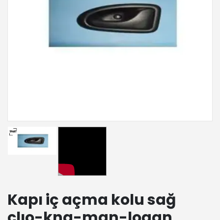
Kapı iç açma kolu sağ
clıo-kng-mgn-logan