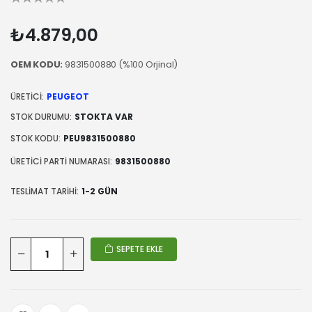
₺4.879,00
OEM KODU:
9831500880 (%100 Orjinal)
ÜRETICI:
PEUGEOT
STOK DURUMU:
STOKTA VAR
STOK KODU:
PEU9831500880
ÜRETICI PARTI NUMARASI:
9831500880
TESLIMAT TARIHI:
1-2 GÜN
SEPETE EKLE