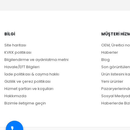
BILGI
MÜŞTERI HIZM
Site haritası
OEM, Üreitici no
KVKK politikası
Haberler
Bilgilendirme ve aydınlatma metni
Blog
Havale/EFT Bilgileri
Son görüntülen
İade politikası & cayma hakkı
Ürün listesini ka
Gizlilik ve çerez politikası
Yeni ürünler
Hizmet şartları ve koşulları
Pazaryerlerind
Hakkımızda
Sosyal Medyad
Bizimle iletişime geçin
Haberlerde Biz