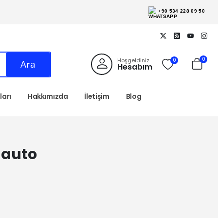
+90 534 228 09 50
0
Hoşgeldiniz
0
Ara
Hesabım
arı
Hakkımızda
İletişim
Blog
l auto