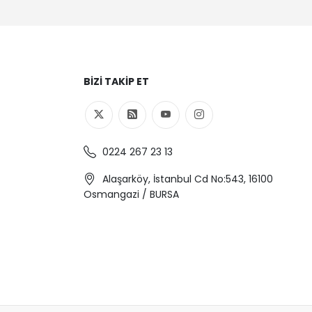
BIZI TAKIP ET
0224 267 23 13
Alaşarköy, İstanbul Cd No:543, 16100
Osmangazi / BURSA