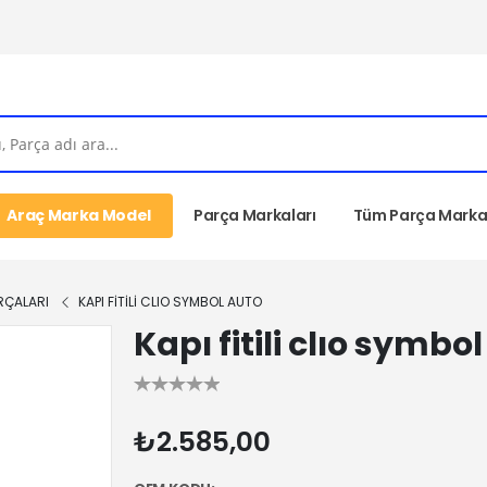
Araç Marka Model
Parça Markaları
Tüm Parça Markal
RÇALARI
KAPI FITILI CLIO SYMBOL AUTO
Kapı fitili clıo symbo
₺2.585,00