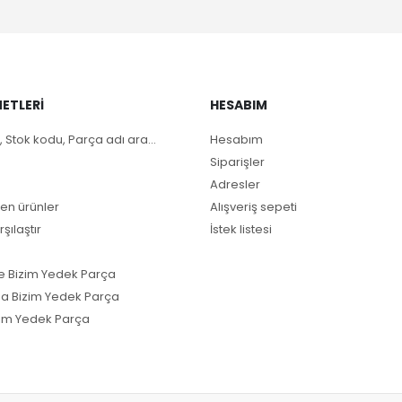
ETLERI
HESABIM
, Stok kodu, Parça adı ara...
Hesabım
Siparişler
Adresler
en ürünler
Alışveriş sepeti
rşılaştır
İstek listesi
e Bizim Yedek Parça
a Bizim Yedek Parça
im Yedek Parça