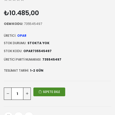
₺10.485,00
OEM KODU:
735545497
ÜRETICI:
OPAR
STOK DURUMU:
STOKTA YOK
STOK KODU:
OPAR735545497
ÜRETICI PARTI NUMARASI:
735545497
TESLIMAT TARIHI:
1-2 GÜN
SEPETE EKLE