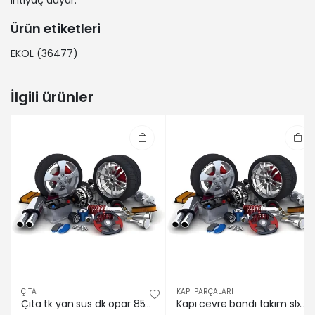
ihtiyaç duyar.
Ürün etiketleri
EKOL
(36477)
İlgili ürünler
ÇITA
KAPI PARÇALARI
Çıta tk yan sus dk opar 85011225
Kapı cevre bandı takım slx Fprofıl 85011225