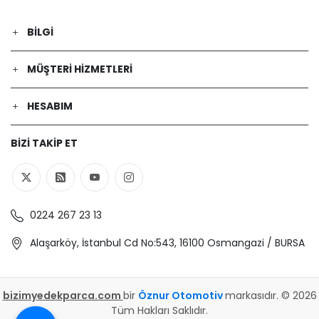
BILGI
MÜŞTERI HIZMETLERI
HESABIM
BIZI TAKIP ET
0224 267 23 13
Alaşarköy, İstanbul Cd No:543, 16100 Osmangazi / BURSA
bizimyedekparca.com
bir
Öznur Otomotiv
markasıdır. © 2026
Tüm Hakları Saklıdır.