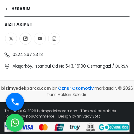
HESABIM
BIZI TAKIP ET
0224 267 23 13
Alaşarköy, İstanbul Cd No:543, 16100 Osmangazi / BURSA
bizimyedekparca.com
bir
Öznur Otomotiv
markasıdır. © 2026
Tüm Hakları Saklıdır.
Telif hakkı © 2026 bizimyedekparca.com. Tüm hakları saklıdır.
Powered by
nopCommerce
Design by
Shivaay Soft