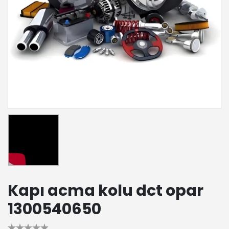
Kapı acma kolu dct opar
1300540650