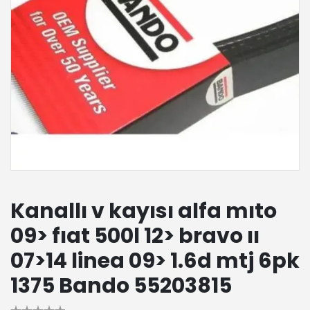
Kanallı v kayısı alfa mıto
09> fıat 500l 12> bravo ıı
07>14 linea 09> 1.6d mtj 6pk
1375 Bando 55203815