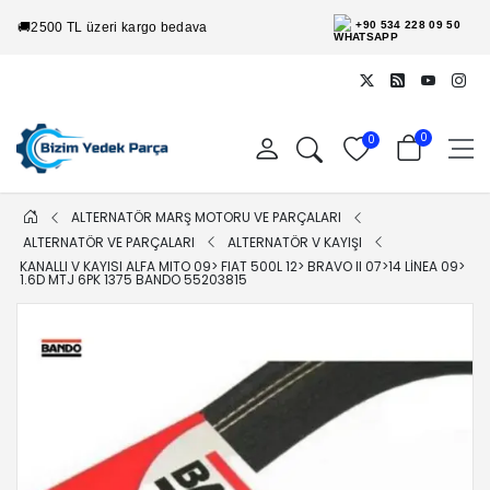
+90 534 228 09 50
🚚
2500 TL üzeri kargo bedava
0
0
ALTERNATÖR MARŞ MOTORU VE PARÇALARI
ALTERNATÖR VE PARÇALARI
ALTERNATÖR V KAYIŞI
KANALLI V KAYISI ALFA MITO 09> FIAT 500L 12> BRAVO II 07>14 LINEA 09>
1.6D MTJ 6PK 1375 BANDO 55203815