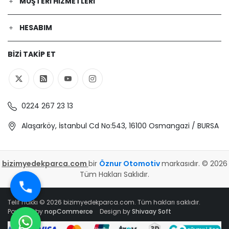
MÜŞTERI HIZMETLERI
HESABIM
BIZI TAKIP ET
0224 267 23 13
Alaşarköy, İstanbul Cd No:543, 16100 Osmangazi / BURSA
bizimyedekparca.com
bir
Öznur Otomotiv
markasıdır. © 2026
Tüm Hakları Saklıdır.
Telif hakkı © 2026 bizimyedekparca.com. Tüm hakları saklıdır.
Powered by
nopCommerce
Design by
Shivaay Soft