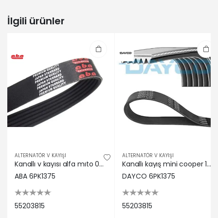
İlgili ürünler
ALTERNATÖR V KAYIŞI
ALTERNATÖR V KAYIŞI
Kanallı v kayısı alfa mıto 09> fıat 500l 12> bravo ıı 07>14 linea 09> 1.6d mtj 6pk 1375 Aba rulman 55203815
Kanallı kayış mini cooper 1.6 s works 16v 03-09 suzıkı lıana 1.4ddis 16v 04-06 paratı 1.0 8v dayco 55203815
ABA 6PK1375
DAYCO 6PK1375
55203815
55203815