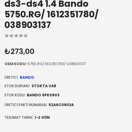
ds3-ds4 1.4 Bando
5750.RG/ 1612351780/
038903137
₺273,00
OEM KODU:
5750.RG/ 1612351780/ 038903137
ÜRETICI:
BANDO
STOK DURUMU:
STOKTA VAR
STOK KODU:
BANDO 6PK0903
ÜRETICI PARTI NUMARASI:
52A6C0903A
TESLIMAT TARIHI:
1-2 GÜN