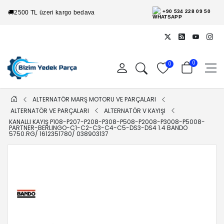
+90 534 228 09 50
🚚
2500 TL üzeri kargo bedava
0
0
ALTERNATÖR MARŞ MOTORU VE PARÇALARI
ALTERNATÖR VE PARÇALARI
ALTERNATÖR V KAYIŞI
KANALLI KAYIŞ P108-P207-P208-P308-P508-P2008-P3008-P5008-
PARTNER-BERLINGO-C1-C2-C3-C4-C5-DS3-DS4 1.4 BANDO
5750.RG/ 1612351780/ 038903137