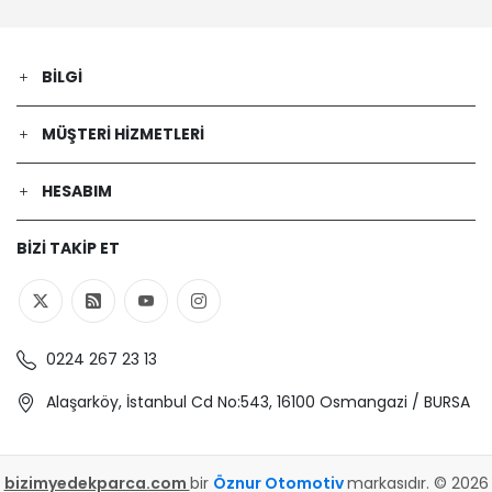
BILGI
MÜŞTERI HIZMETLERI
HESABIM
BIZI TAKIP ET
0224 267 23 13
Alaşarköy, İstanbul Cd No:543, 16100 Osmangazi / BURSA
bizimyedekparca.com
bir
Öznur Otomotiv
markasıdır. © 2026