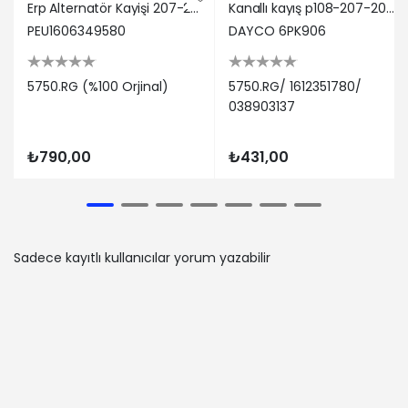
Erp Alternatör Kayişi 207-208-308-508-2008-3008-5008-partner Tepee-rcz-c3-c4-c5-berlingo Ep6 5750.RG
Kanallı kayış p108-207-208-308-508-2008-3008-5008-partner-berlıngo-c1-c2-c3-c4-c5-ds3-ds4 1.4-1.6 th 5750.Rg/ 1612351780/ 038903137
PEU1606349580
DAYCO 6PK906
5750.RG (%100 Orjinal)
5750.RG/ 1612351780/
038903137
₺790,00
₺431,00
Sadece kayıtlı kullanıcılar yorum yazabilir