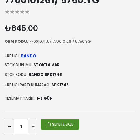
7700101261/ 5750.YG
₺645,00
OEM KODU:
7700107175/ 7700101261/ 5750.YG
ÜRETICI:
BANDO
STOK DURUMU:
STOKTA VAR
STOK KODU:
BANDO 6PK1748
ÜRETICI PARTI NUMARASI:
6PK1748
TESLIMAT TARIHI:
1-2 GÜN
SEPETE EKLE