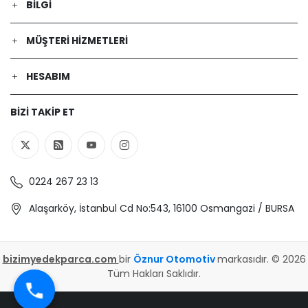
BILGI
MÜŞTERI HIZMETLERI
HESABIM
BIZI TAKIP ET
0224 267 23 13
Alaşarköy, İstanbul Cd No:543, 16100 Osmangazi / BURSA
bizimyedekparca.com
bir
Öznur Otomotiv
markasıdır. © 2026
Tüm Hakları Saklıdır.