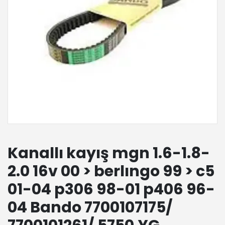
Kanallı kayış mgn 1.6-1.8-
2.0 16v 00 > berlıngo 99 > c5
01-04 p306 98-01 p406 96-
04 Bando 7700107175/