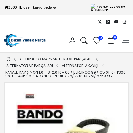
+90 534 228 09 50
🚚
2500 TL üzeri kargo bedava
0
0
ALTERNATÖR MARŞ MOTORU VE PARÇALARI
ALTERNATÖR VE PARÇALARI
ALTERNATÖR V KAYIŞI
KANALLI KAYIŞ MGN 1.6-1.8-2.0 16V 00 > BERLINGO 99 > C5 01-04 P306
98-01 P406 96-04 BANDO 7700107175/ 7700101261/ 5750.YG