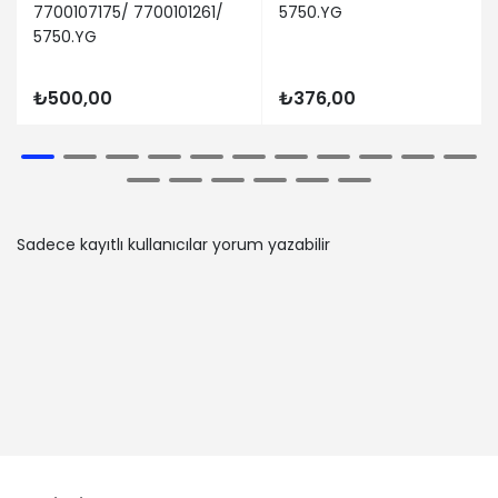
7700107175/ 7700101261/
5750.YG
5750.YG
₺500,00
₺376,00
Sadece kayıtlı kullanıcılar yorum yazabilir