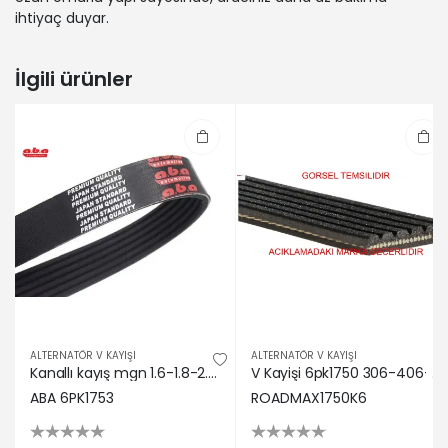
ihtiyaç duyar.
İlgili ürünler
ALTERNATÖR V KAYIŞI
ALTERNATÖR V KAYIŞI
Kanallı kayış mgn 1.6-1.8-2.0 16v 00 berlıngo 99 c5 01-04 306 98-01 p406 96-04 aba rulman 7700107175/ 7700101261/ 5750.Yg
V Kayişi 6pk1750 306-406-partner Dw8b Roadmax 5750.YG LANCIA, JEEP, MAZDA, LAND ROVER, PEUGEOT, RENAULT, FIAT, DODGE, FORD, CITROEN, ALFA ROMEO 1750K6
ABA 6PK1753
ROADMAX1750K6