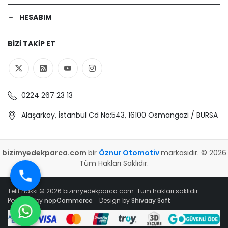
RENAULT | KANGOO Express (FC0/1_) |
1.4 (FC0C, FC0B, FC0H, FC0M)
HESABIM
(Benzin) - 55 Kw 75 Ps | 1997-08-01 /
2008-06-01
BIZI TAKIP ET
RENAULT | CLIO SYMBOL I (LB_) | 1.5 dCi
(Dizel) - 62 Kw 84 Ps | 2001-06-01 /
2009-02-01
RENAULT | CLIO II Kasa/eğik arka
(SB0/1/2_) | 1.9 D (SB0J) (Dizel) - 48
0224 267 23 13
Kw 65 Ps | 2000-02-01 / 2001-05-01
RENAULT | CLIO SYMBOL I (LB_) | 1.5 dCi
Alaşarköy, İstanbul Cd No:543, 16100 Osmangazi / BURSA
(Dizel) - 48 Kw 65 Ps | 2002-04-01 / -
RENAULT | CLIO SYMBOL I (LB_) | 1.5 dCi
(Dizel) - 47 Kw 64 Ps | 2005-06-01 / -
bizimyedekparca.com
bir
Öznur Otomotiv
markasıdır. © 2026
RENAULT | KANGOO Express (FC0/1_) |
Tüm Hakları Saklıdır.
1.2 (FC01, FC0A, FC0F) (Benzin) - 43
Kw 58 Ps | 1997-08-01 / -
RENAULT | KANGOO (KC0/1_) | 1.2
Telif hakkı © 2026 bizimyedekparca.com. Tüm hakları saklıdır.
Powered by
nopCommerce
(KC0A, KC0K, KC0F, KC01) (Benzin) -
Design by
Shivaay Soft
43 Kw 58 Ps | 1997-08-01 / -
RENAULT | CLIO SYMBOL I (LB_) | 1.4