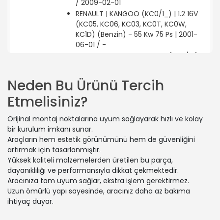
/ 2009-02-01
RENAULT | KANGOO (KC0/1_) | 1.2 16V
(KC05, KC06, KC03, KC0T, KC0W,
KC1D) (Benzin) - 55 Kw 75 Ps | 2001-
06-01 / -
RENAULT | KANGOO Express (FC0/1_) |
1.9 dCi (FC0V) (Dizel) - 62 Kw 84 Ps |
2003-07-01 / -
Neden Bu Ürünü Tercih
RENAULT | KANGOO Express (FC0/1_) |
Etmelisiniz?
1.9 dCi 4x4 (FC0V) (Dizel) - 59 Kw 80
Ps | 2001-10-01 / -
Orijinal montaj noktalarına uyum sağlayarak hızlı ve kolay
RENAULT | KANGOO (KC0/1_) | 1.5 dCi
bir kurulum imkanı sunar.
(Dizel) - 45 Kw 61 Ps | 2005-04-01 /
Araçların hem estetik görünümünü hem de güvenliğini
2010-06-01
artırmak için tasarlanmıştır.
RENAULT | KANGOO Express (FC0/1_) |
Yüksek kaliteli malzemelerden üretilen bu parça,
1.5 dCi (FC07, FC1R) (Dizel) - 48 Kw 65
dayanıklılığı ve performansıyla dikkat çekmektedir.
Ps | 2001-12-01 / -
Aracınıza tam uyum sağlar, ekstra işlem gerektirmez.
RENAULT | CLIO SYMBOL I (LB_) | 1.5 dCi
Uzun ömürlü yapı sayesinde, aracınız daha az bakıma
(Dizel) - 50 Kw 68 Ps | 2003-02-01 / -
ihtiyaç duyar.
RENAULT | KANGOO Express (FC0/1_) |
1.2 (FC1A) (Benzin) - 44 Kw 60 Ps |