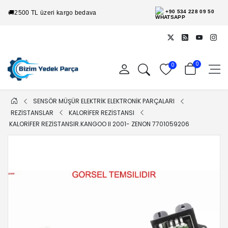
+90 534 228 09 50
🚚
2500 TL üzeri kargo bedava
0
0
SENSÖR MÜŞÜR ELEKTRİK ELEKTRONİK PARÇALARI
REZİSTANSLAR
KALORİFER REZİSTANSI
KALORIFER REZISTANSIR.KANGOO II 2001- ZENON 7701059206