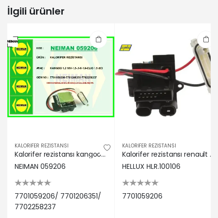
1998-07-01 / 2001-07-01
İlgili ürünler
RENAULT | KANGOO Express (FC0/1_) |
1.5 dCi (FC1E) (Dizel) - 50 Kw 68 Ps |
2005-06-01 / -
RENAULT | KANGOO (KC0/1_) | D 55 1.9
(KC0D) (Dizel) - 40 Kw 54 Ps | 1997-
08-01 / -
RENAULT | CLIO SYMBOL I (LB_) | 1.6
(Benzin) - 66 Kw 90 Ps | 1998-03-01 /
-
RENAULT | CLIO II (BB_, CB_) | 1.2
(BB0A, BB0F, BB10, BB1K, BB28, BB2D,
BB2H, CB0A,... (Benzin) - 43 Kw 58 Ps |
1998-09-01 / 2010-02-01
KALORİFER REZİSTANSI
KALORİFER REZİSTANSI
RENAULT | CLIO II (BB_, CB_) | 1.4 16V
Kalorifer rezistansı kangoo 1.2 16v-1.5-.1-6-1.9-clıo 1.5 dci neıman 7701059206/ 7701206351/ 7702258237
Kalorifer rezistansı renault kangoo 1.2 16v-1.5-.1-6-1.9-clıo 1.5 dci Hellux 7701059206
(B/CB0L) (Benzin) - 70 Kw 95 Ps |
NEIMAN 059206
HELLUX HLR.100106
1999-10-01 / 2004-09-01
RENAULT | KANGOO (KC0/1_) | 1.9 dCi
4x4 (Dizel) - 62 Kw 84 Ps | 2003-10-
7701059206/ 7701206351/
7701059206
01 / -
7702258237
RENAULT | KANGOO Express (FC0/1_) |