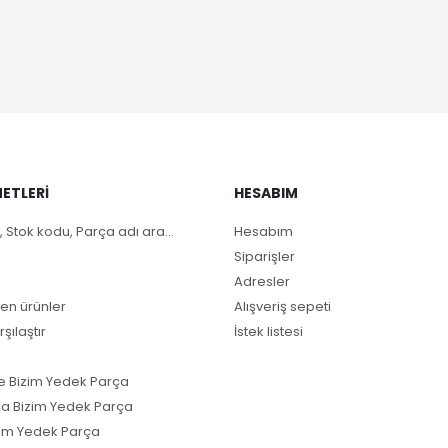
ETLERI
HESABIM
, Stok kodu, Parça adı ara...
Hesabım
Siparişler
Adresler
en ürünler
Alışveriş sepeti
rşılaştır
İstek listesi
e Bizim Yedek Parça
a Bizim Yedek Parça
im Yedek Parça