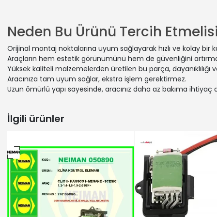
RENAULT | 
RENAULT | 
RENAULT | 
Neden Bu Ürünü Tercih Etmelisi
RENAULT | 
RENAULT | 
Orijinal montaj noktalarına uyum sağlayarak hızlı ve kolay bir 
RENAULT | 
Araçların hem estetik görünümünü hem de güvenliğini artırmak
RENAULT | 
Yüksek kaliteli malzemelerden üretilen bu parça, dayanıklılığı
RENAULT | 
Aracınıza tam uyum sağlar, ekstra işlem gerektirmez.
Uzun ömürlü yapı sayesinde, aracınız daha az bakıma ihtiyaç 
RENAULT | 
RENAULT | 
RENAULT | 
İlgili ürünler
RENAULT | 
RENAULT | 
RENAULT | 
RENAULT | 
RENAULT | 
RENAULT | 
RENAULT | 
RENAULT | 
RENAULT | 