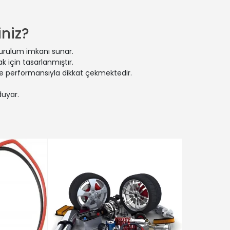
CLIO SYMBOL I (LB_) | 1.2 16V (Benzin) - 55 Kw 75 Ps | 2002-04-01 
CLIO II Kasa/eğik arka (SB0/1/2_) | 1.5 dCi (Dizel) - 59 Kw 80 Ps |
CLIO SYMBOL I (LB_) | 1.4 16V (Benzin) - 72 Kw 98 Ps | 2000-08-01
niz?
CLIO II (BB_, CB_) | 1.9 D (B/CB0E, BB0J) (Dizel) - 47 Kw 64 Ps | 
CLIO II (BB_, CB_) | 1.5 dCi (B/C2J) (Dizel) - 50 Kw 68 Ps | 2004-0
kurulum imkanı sunar.
CLIO II (BB_, CB_) | 1.9 D (B/CB0J) (Dizel) - 48 Kw 65 Ps | 2000-0
 için tasarlanmıştır.
CLIO II (BB_, CB_) | 1.5 dCi (Dizel) - 42 Kw 57 Ps | 2001-06-01 / 20
 ve performansıyla dikkat çekmektedir.
CLIO II Kasa/eğik arka (SB0/1/2_) | 1.2 (SB0A, SB0F, SB10) (Benzin
duyar.
CLIO II (BB_, CB_) | 1.4 16V (B/CB0P, BB13) (Benzin) - 72 Kw 98 P
CLIO II Kasa/eğik arka (SB0/1/2_) | 1.5 dCi (Dizel) - 60 Kw 82 Ps | 2
CLIO II (BB_, CB_) | 1.9 dTi (B/CB0U) (Dizel) - 59 Kw 80 Ps | 1999-
CLIO SYMBOL I (LB_) | 1.6 (Benzin) - 66 Kw 90 Ps | 1998-03-01 / -
CLIO II (BB_, CB_) | 1.5 dCi (B/CB08) (Dizel) - 60 Kw 82 Ps | 2001
CLIO II (BB_, CB_) | 1.5 dCi (B/CB3M) (Dizel) - 47 Kw 64 Ps | 2005
CLIO II (BB_, CB_) | 1.4 16V (B/CB0L) (Benzin) - 70 Kw 95 Ps | 199
CLIO II (BB_, CB_) | 2.0 16V Sport (Benzin) - 132 Kw 179 Ps | 2004
CLIO II (BB_, CB_) | 1.2 16V (BB05, BB0W, BB11, BB27, BB2T, BB2U, BB
CLIO SYMBOL I (LB_) | 1.6 16V (Benzin) - 79 Kw 107 Ps | 2000-07-
CLIO II (BB_, CB_) | 1.2 LPG (Benzin/oto gaz (LPG)) - 43 Kw 58 Ps
CLIO II (BB_, CB_) | 2.0 16V Sport (CB0M) (Benzin) - 124 Kw 169 