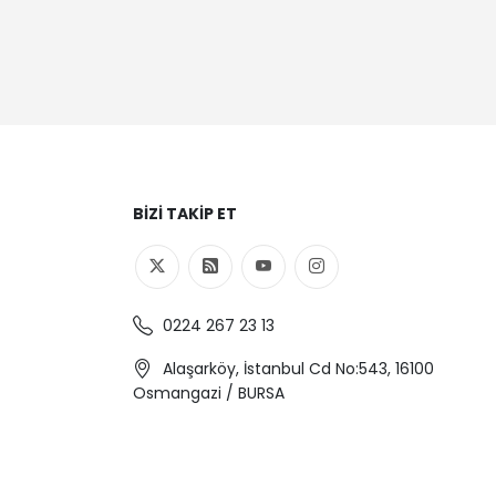
BIZI TAKIP ET
0224 267 23 13
Alaşarköy, İstanbul Cd No:543, 16100
Osmangazi / BURSA