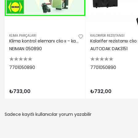
RENAULT | 
RENAULT | 
RENAULT | 
RENAULT | 
RENAULT | 
KLİMA PARÇALARI
KALORİFER REZİSTANSI
RENAULT | 
Klima kontrol elemanı clıo ıı - kangoo ıı- megane - scenıc 1.2-1.4-1.6-1.9-2.0 98 neıman 7701050890
RENAULT | 
NEIMAN 050890
AUTODAK DAK3151
RENAULT | 
RENAULT | 
7701050890
7701050890
RENAULT | 
RENAULT | 
RENAULT | 
RENAULT | 
₺733,00
₺732,00
Sadece kayıtlı kullanıcılar yorum yazabilir