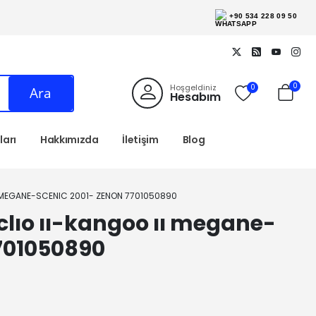
+90 534 228 09 50
0
Hoşgeldiniz
0
Ara
Hesabım
arı
Hakkımızda
İletişim
Blog
II MEGANE-SCENIC 2001- ZENON 7701050890
r.clıo ıı-kangoo ıı megane-
7701050890