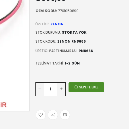
OEM KODU:
7701050890
ÜRETICI:
ZENON
STOK DURUMU:
STOKTA YOK
STOK KODU:
ZENON RN8666
ÜRETICI PARTI NUMARASI:
RN8666
TESLIMAT TARIHI:
1-2 GÜN
SEPETE EKLE