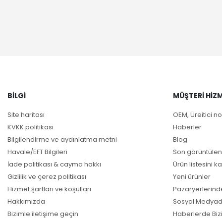
BILGI
MÜŞTERI HIZM
Site haritası
OEM, Üreitici no
KVKK politikası
Haberler
Bilgilendirme ve aydınlatma metni
Blog
Havale/EFT Bilgileri
Son görüntülen
İade politikası & cayma hakkı
Ürün listesini ka
Gizlilik ve çerez politikası
Yeni ürünler
Hizmet şartları ve koşulları
Pazaryerlerind
Hakkımızda
Sosyal Medyad
Bizimle iletişime geçin
Haberlerde Biz