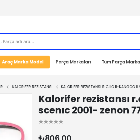
Araç Marka Model
Parça Markaları
Tüm Parça Markal
AR
KALORİFER REZİSTANSI
KALORIFER REZISTANSI R.CLIO II-KANGOO 
Kalorifer rezistansı 
scenıc 2001- zenon 
₺806,00