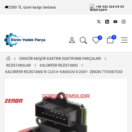
+90 534 228 09 50
🚚
2500 TL üzeri kargo bedava
0
0
SENSÖR MÜŞÜR ELEKTRİK ELEKTRONİK PARÇALARI
REZİSTANSLAR
KALORİFER REZİSTANSI
KALORIFER REZISTANSI R.CLIO II-KANGOO II 2001- ZENON 7701067033