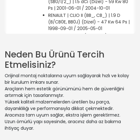
(SB0/1/2_) | 1.5 dCi (Dizel) - 59 Kw 80
Ps | 2001-06-01 / 2004-10-01
RENAULT | CLIO II (BB_, CB_) | 1.9 D
(B/CB0E, BB0J) (Dizel) - 47 Kw 64 Ps |
1998-09-01 / 2005-05-01
RENAULT | CLIO II (BB_, CB_) | 1.5 dCi
(B/C2J) (Dizel) - 50 Kw 68 Ps | 2004-
08-01 / 2012-12-01
Neden Bu Ürünü Tercih
RENAULT | CLIO II (BB_, CB_) | 1.4 16V
Etmelisiniz?
(B/CB0P, BB13) (Benzin) - 72 Kw 98 Ps
| 2000-02-01 / 2008-07-01
Orijinal montaj noktalarına uyum sağlayarak hızlı ve kolay
RENAULT | CLIO II Kasa/eğik arka
bir kurulum imkanı sunar.
(SB0/1/2_) | 1.5 dCi (SB3M) (Dizel) -
Araçların hem estetik görünümünü hem de güvenliğini
47 Kw 64 Ps | 2005-06-01 / 2010-12-
artırmak için tasarlanmıştır.
01
Yüksek kaliteli malzemelerden üretilen bu parça,
RENAULT | CLIO SYMBOL I (LB_) | 1.6 16V
dayanıklılığı ve performansıyla dikkat çekmektedir.
(Benzin) - 79 Kw 107 Ps | 2000-07-01
Aracınıza tam uyum sağlar, ekstra işlem gerektirmez.
/ 2009-02-01
Uzun ömürlü yapı sayesinde, aracınız daha az bakıma
RENAULT | CLIO II (BB_, CB_) | 1.5 dCi
ihtiyaç duyar.
(B/CB03) (Dizel) - 59 Kw 80 Ps | 2001-
06-01 / 2003-10-01