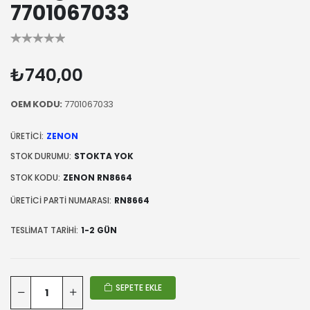
7701067033
₺740,00
OEM KODU:
7701067033
ÜRETICI:
ZENON
STOK DURUMU:
STOKTA YOK
STOK KODU:
ZENON RN8664
ÜRETICI PARTI NUMARASI:
RN8664
TESLIMAT TARIHI:
1-2 GÜN
SEPETE EKLE