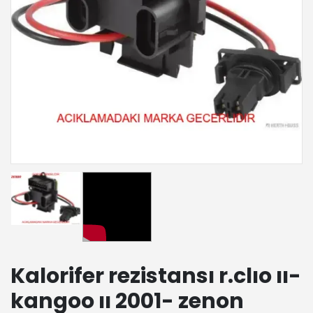
Kalorifer rezistansı r.clıo ıı-
kangoo ıı 2001- zenon