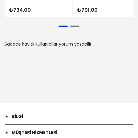
SB2D) (Benzin) - 43 Kw 58 Ps | 1998-
₺734,00
₺701,00
09-01 / -
RENAULT | CLIO II Kasa/eğik arka
(SB0/1/2_) | 1.5 dCi (Dizel) - 50 Kw 68
Ps | 2004-04-01 / -
RENAULT | CLIO II (BB_, CB_) | 1.5 dCi
Sadece kayıtlı kullanıcılar yorum yazabilir
(BB3N, CB3N) (Dizel) - 62 Kw 84 Ps |
2007-02-01 / 2009-06-01
RENAULT | CLIO II (BB_, CB_) | 1.2
(BB0A, BB0F, BB10, BB1K, BB28, BB2D,
BB2H, CB0A,... (Benzin) - 43 Kw 58 Ps |
1998-09-01 / 2010-02-01
RENAULT | CLIO II (BB_, CB_) | 1.4 16V
(B/CB0L) (Benzin) - 70 Kw 95 Ps |
1999-10-01 / 2004-09-01
RENAULT | CLIO II (BB_, CB_) | 2.0 16V
Sport (Benzin) - 132 Kw 179 Ps | 2004-
BILGI
01-01 / 2005-04-01
RENAULT | CLIO SYMBOL I (LB_) | 1.5 dCi
(Dizel) - 50 Kw 68 Ps | 2003-02-01 / -
MÜŞTERI HIZMETLERI