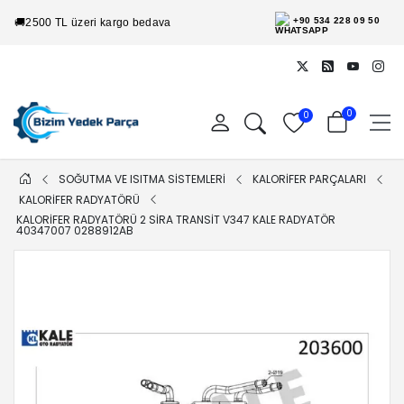
+90 534 228 09 50
🚚
2500 TL üzeri kargo bedava
0
0
SOĞUTMA VE ISITMA SİSTEMLERİ
KALORİFER PARÇALARI
KALORİFER RADYATÖRÜ
KALORIFER RADYATÖRÜ 2 SIRA TRANSIT V347 KALE RADYATÖR
40347007 0288912AB