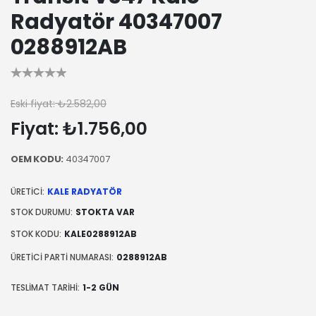
Radyatör 40347007
0288912AB
Eski fiyat:
₺2.582,00
Fiyat:
₺1.756,00
OEM KODU:
40347007
ÜRETICI:
KALE RADYATÖR
STOK DURUMU:
STOKTA VAR
STOK KODU:
KALE0288912AB
ÜRETICI PARTI NUMARASI:
0288912AB
TESLIMAT TARIHI:
1-2 GÜN