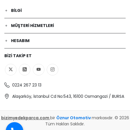
BILGI
MÜŞTERI HIZMETLERI
HESABIM
BIZI TAKIP ET
0224 267 23 13
Alaşarköy, İstanbul Cd No:543, 16100 Osmangazi / BURSA
bizimyedekparca.com
bir
Öznur Otomotiv
markasıdır. © 2026
Tüm Hakları Saklıdır.