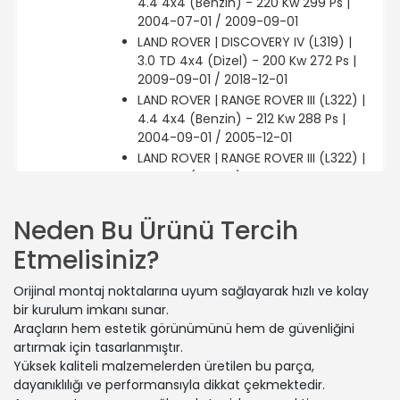
4.4 4x4 (Benzin) - 220 Kw 299 Ps |
2004-07-01 / 2009-09-01
LAND ROVER | DISCOVERY IV (L319) |
3.0 TD 4x4 (Dizel) - 200 Kw 272 Ps |
2009-09-01 / 2018-12-01
LAND ROVER | RANGE ROVER III (L322) |
4.4 4x4 (Benzin) - 212 Kw 288 Ps |
2004-09-01 / 2005-12-01
LAND ROVER | RANGE ROVER III (L322) |
4.4 4x4 (Benzin) - 210 Kw 286 Ps |
2002-03-01 / 2005-08-01
LAND ROVER | RANGE ROVER III (L322) |
Neden Bu Ürünü Tercih
4.2 4x4 (Benzin) - 291 Kw 396 Ps |
Etmelisiniz?
2005-05-01 / 2012-08-01
LAND ROVER | DISCOVERY IV (L319) |
Orijinal montaj noktalarına uyum sağlayarak hızlı ve kolay
5.0 V8 4x4 (Benzin) - 276 Kw 375 Ps |
bir kurulum imkanı sunar.
2009-09-01 / 2018-12-01
Araçların hem estetik görünümünü hem de güvenliğini
LAND ROVER | RANGE ROVER SPORT I
artırmak için tasarlanmıştır.
(L320) | 5.0 4x4 (Benzin) - 375 Kw 510
Yüksek kaliteli malzemelerden üretilen bu parça,
Ps | 2009-09-01 / 2013-03-01
dayanıklılığı ve performansıyla dikkat çekmektedir.
LAND ROVER | RANGE ROVER SPORT I