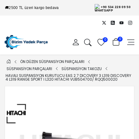
+90 534 228 09 50
🚚
2500 TL üzeri kargo bedava
0
0
ÖN DÜZEN SÜSPANSİYON PARÇALARI
SÜSPANSİYON PARÇALARI
SÜSPANSİYON TAKOZU
HAVALI SUSPANSIYON KURUTUCU EAS 2.7 DICOVERY 3 L319 DISCOVERY
4 L319 RANGE SPORT I L320 HITACHI VUB504700/ RQQ500020