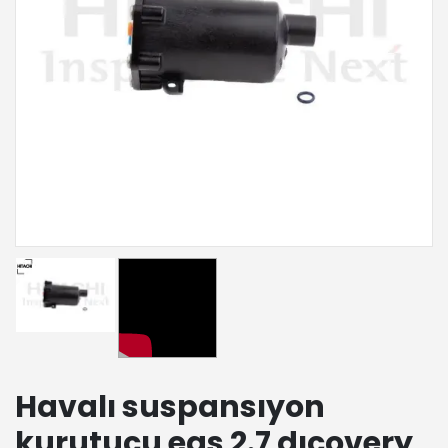
Havalı suspansıyon
kurutucu eas 2.7 dıcovery