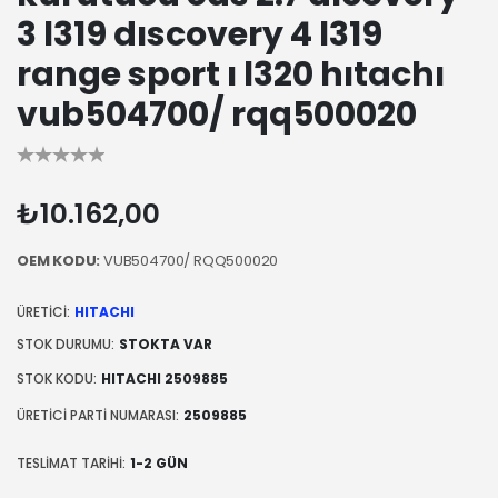
3 l319 dıscovery 4 l319
range sport ı l320 hıtachı
vub504700/ rqq500020
₺10.162,00
OEM KODU:
VUB504700/ RQQ500020
ÜRETICI:
HITACHI
STOK DURUMU:
STOKTA VAR
STOK KODU:
HITACHI 2509885
ÜRETICI PARTI NUMARASI:
2509885
TESLIMAT TARIHI:
1-2 GÜN