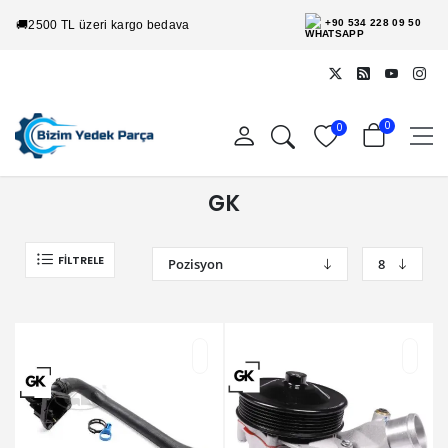
+90 534 228 09 50
🚚
2500 TL üzeri kargo bedava
0
0
GK
FILTRELE