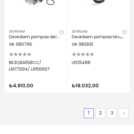
DEVİRDAİM
DEVİRDAİM
Devırdaım pompası defender l316 11 16 transıt v363 11 ranger tke 11 gk bk3q8a558cc/ lr071294/ lr156697
Devırdaım pompası land rover 306dt defender l663 range rover l405 l494 LR125488
GK 980796
GK 982691
BK3Q8A558CC/
LR125488
LR071294/ LR156697
₺4.910,00
₺18.032,00
1
2
3