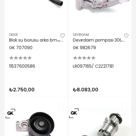
DİĞER
DEVİRDAİM
Blok su borusu arka bmw n13 f20 f21 f30 f31 f35 musurlu gk 11537600586
Devırdaım pompası 306ps 508ps dıscovery l319 range l322 l405 l320 l494 l560 . Jaguar f-pace x761 xe gk lr097165/ c2z21781
GK 707090
GK 982679
11537600586
LR097165/ C2Z21781
₺2.750,00
₺8.083,00