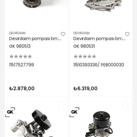
DEVİRDAİM
DEVİRDAİM
Devırdaım pompası bmw m50 m52 m54 e36 e46 e34 e39 e60 e38 e65 e83 e53 e85 gk 11517527799
Devırdaım pompası bmw m62 n62 e38 e39 e53 . Land rover range rover vogue m62b44 l322 02 05 gk 11510393336/ peb000030
GK 980513
GK 980531
11517527799
11510393336/ PEB000030
₺2.878,00
₺6.319,00