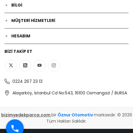
BILGI
MÜŞTERI HIZMETLERI
HESABIM
BIZI TAKIP ET
0224 267 23 13
Alaşarköy, İstanbul Cd No:543, 16100 Osmangazi / BURSA
bizimyedekparca.com
bir
Öznur Otomotiv
markasıdır. © 2026
Tüm Hakları Saklıdır.