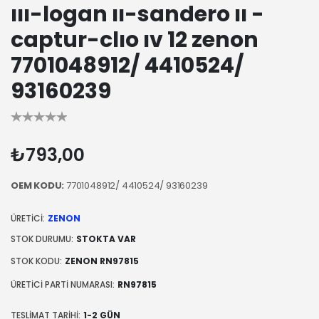
ııı-logan ıı-sandero ıı -
captur-clıo ıv 12 zenon
7701048912/ 4410524/
93160239
₺793,00
OEM KODU:
7701048912/ 4410524/ 93160239
ÜRETICI:
ZENON
STOK DURUMU:
STOKTA VAR
STOK KODU:
ZENON RN97815
ÜRETICI PARTI NUMARASI:
RN97815
TESLIMAT TARIHI:
1-2 GÜN