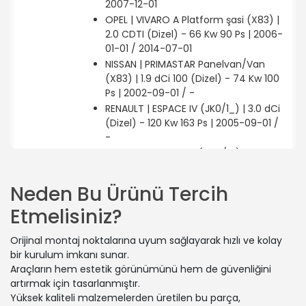
2007-12-01
OPEL | VIVARO A Platform şasi (X83) |
2.0 CDTI (Dizel) - 66 Kw 90 Ps | 2006-
01-01 / 2014-07-01
NISSAN | PRIMASTAR Panelvan/Van
(X83) | 1.9 dCi 100 (Dizel) - 74 Kw 100
Ps | 2002-09-01 / -
RENAULT | ESPACE IV (JK0/1_) | 3.0 dCi
(Dizel) - 120 Kw 163 Ps | 2005-09-01 /
-
RENAULT | LAGUNA II (BG0/1_) | 2.0 16V
Turbo (BG0S, BG1L, BG1M) (Benzin) -
120 Kw 163 Ps | 2003-01-01 / 2005-03-
Neden Bu Ürünü Tercih
01
Etmelisiniz?
RENAULT | LAGUNA II (BG0/1_) | 1.9 dCi
(BG1A, BG1V) (Dizel) - 96 Kw 130 Ps |
Orijinal montaj noktalarına uyum sağlayarak hızlı ve kolay
2005-05-01 / 2007-08-01
bir kurulum imkanı sunar.
RENAULT | LAGUNA II Grandtour
Araçların hem estetik görünümünü hem de güvenliğini
(KG0/1_) | 2.2 dCi (KG09) (Dizel) - 85
artırmak için tasarlanmıştır.
Kw 116 Ps | 2004-04-01 / 2005-10-01
Yüksek kaliteli malzemelerden üretilen bu parça,
RENAULT | TRAFIC II Platform şasi (EL) |