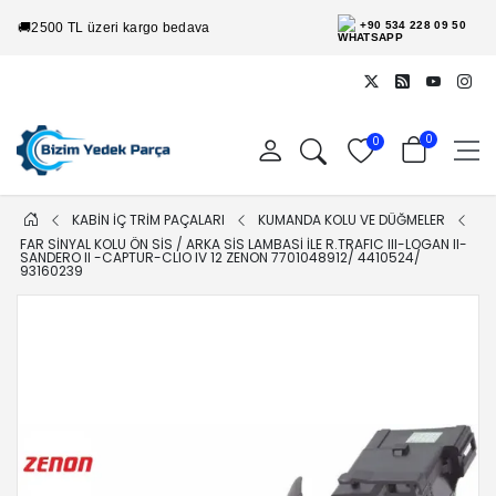
+90 534 228 09 50
🚚
2500 TL üzeri kargo bedava
0
0
KABİN İÇ TRİM PAÇALARI
KUMANDA KOLU VE DÜĞMELER
FAR SINYAL KOLU ÖN SIS / ARKA SIS LAMBASI ILE R.TRAFIC III-LOGAN II-
SANDERO II -CAPTUR-CLIO IV 12 ZENON 7701048912/ 4410524/
93160239