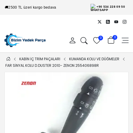
+90 534 228 09 50
🚚
2500 TL üzeri kargo bedava
0
0
KABİN İÇ TRİM PAÇALARI
KUMANDA KOLU VE DÜĞMELER
FAR SINYAL KOLU D.DUSTER 2010- ZENON 255406898R