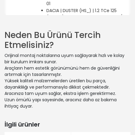
01
DACIA | DUSTER (HS_) | 1.2 TCe 125
(Benzin) - 92 Kw 125 Ps | 2013-10-01 /
2018-01-01
DACIA | DUSTER (HS_) | 1.5 dCi (HSAJ)
Neden Bu Ürünü Tercih
(Dizel) - 66 Kw 90 Ps | 2010-10-01 /
Etmelisiniz?
2018-01-01
DACIA | DUSTER Kasa/SUV | 1.6 16V 4x4
Orijinal montaj noktalarına uyum sağlayarak hızlı ve kolay
(Benzin) - 77 Kw 105 Ps | 2011-04-01 /
bir kurulum imkanı sunar.
-
Araçların hem estetik görünümünü hem de güvenliğini
DACIA | DUSTER (HS_) | 1.6 16V
artırmak için tasarlanmıştır.
(Benzin) - 77 Kw 105 Ps | 2010-04-01 /
Yüksek kaliteli malzemelerden üretilen bu parça,
2018-01-01
dayanıklılığı ve performansıyla dikkat çekmektedir.
Aracınıza tam uyum sağlar, ekstra işlem gerektirmez.
Uzun ömürlü yapı sayesinde, aracınız daha az bakıma
ihtiyaç duyar.
İlgili ürünler