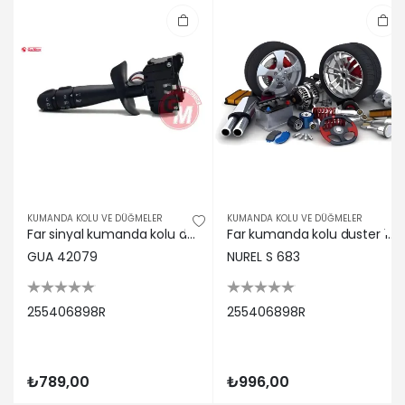
KUMANDA KOLU VE DÜĞMELER
KUMANDA KOLU VE DÜĞMELER
Far sinyal kumanda kolu duster gua 255406898r
Far kumanda kolu duster 10> Nurel 255406898R
GUA 42079
NUREL S 683
255406898R
255406898R
₺789,00
₺996,00