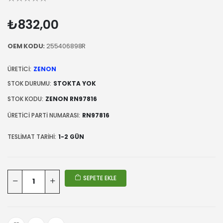
₺832,00
OEM KODU:
255406898R
ÜRETICI:
ZENON
STOK DURUMU:
STOKTA YOK
STOK KODU:
ZENON RN97816
ÜRETICI PARTI NUMARASI:
RN97816
TESLIMAT TARIHI:
1-2 GÜN
SEPETE EKLE