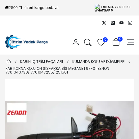
+90 534 228 09 50
🚚
2500 TL üzeri kargo bedava
0
0
KABİN İÇ TRİM PAÇALARI
KUMANDA KOLU VE DÜĞMELER
FAR KORNA KOLU ON SIS-ARKA SIS MEGANE I 97-01 ZENON
7701040730/ 7701047255/ 251561