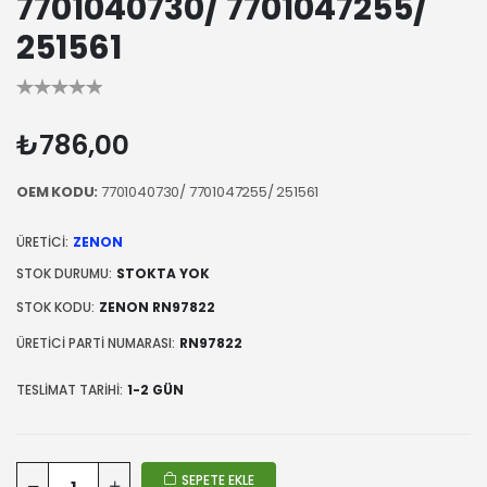
7701040730/ 7701047255/
251561
₺786,00
OEM KODU:
7701040730/ 7701047255/ 251561
ÜRETICI:
ZENON
STOK DURUMU:
STOKTA YOK
STOK KODU:
ZENON RN97822
ÜRETICI PARTI NUMARASI:
RN97822
TESLIMAT TARIHI:
1-2 GÜN
SEPETE EKLE