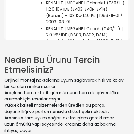
RENAULT | MEGANE I Cabriolet (EA0/1_)
| 2.0 16V IDE (EA03, EA0P, EA14)
(Benzin) - 103 Kw 140 Ps | 1999-11-01 /
2003-08-01
RENAULT | MEGANE I Coach (DA0/1_) |
2.0 16V IDE (DA03, DA0P, DA14)
(Benzin) - 103 Kw 140 Ps | 1999-11-01 /
2003-08-01
RENAULT | MEGANE I Grandtour
Neden Bu Ürünü Tercih
(KA0/1_) | 1.9 dCi (Dizel) - 77 Kw 105
Etmelisiniz?
Ps | 1999-03-01 / 2000-09-01
RENAULT | MEGANE I (BA0/1_) | 1.6 i
Orijinal montaj noktalarına uyum sağlayarak hızlı ve kolay
(BA0L) (Benzin) - 55 Kw 75 Ps | 1996-
bir kurulum imkanı sunar.
01-01 / 1999-03-01
Araçların hem estetik görünümünü hem de güvenliğini
RENAULT | MEGANE I Coach (DA0/1_) |
artırmak için tasarlanmıştır.
1.6 16V (DA0B, DA04, DA11) (Benzin) -
Yüksek kaliteli malzemelerden üretilen bu parça,
79 Kw 107 Ps | 1999-03-01 / 2003-07-
dayanıklılığı ve performansıyla dikkat çekmektedir.
01
Aracınıza tam uyum sağlar, ekstra işlem gerektirmez.
RENAULT | MEGANE I (BA0/1_) | 1.9 dT
Uzun ömürlü yapı sayesinde, aracınız daha az bakıma
(B/SA0K, B/SA0Y) (Dizel) - 66 Kw 90
ihtiyaç duyar.
Ps | 1996-01-01 / 2003-08-01