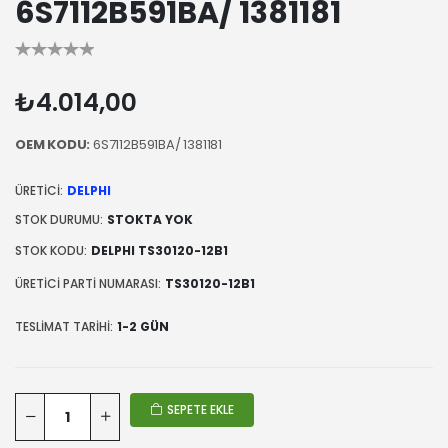
6S7112B591BA/ 1381181
₺4.014,00
OEM KODU:
6S7112B591BA/ 1381181
ÜRETICI:
DELPHI
STOK DURUMU:
STOKTA YOK
STOK KODU:
DELPHI TS30120-12B1
ÜRETICI PARTI NUMARASI:
TS30120-12B1
TESLIMAT TARIHI:
1-2 GÜN
SEPETE EKLE