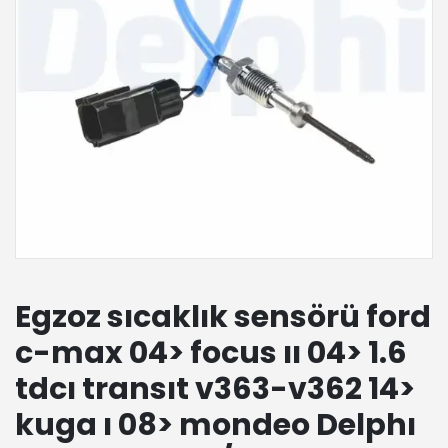
Egzoz sıcaklık sensörü ford
c-max 04> focus ıı 04> 1.6
tdcı transıt v363-v362 14>
kuga ı 08> mondeo Delphı