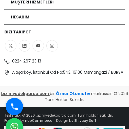
MÜŞTERI HIZMETLERI
HESABIM
BIZI TAKIP ET
0224 267 23 13
Alaşarköy, İstanbul Cd No:543, 16100 Osmangazi / BURSA
bizimyedekparca.com
bir
Öznur Otomotiv
markasıdır. © 2026
Tüm Hakları Saklıdır.
Telif hakkı © 2026 bizimyedekparca.com. Tüm hakları saklıdır.
Powered by
nopCommerce
Design by
Shivaay Soft