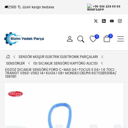
+90 534 228 09 50
🚚
2500 TL üzeri kargo bedava
0
0
SENSÖR MÜŞÜR ELEKTRİK ELEKTRONİK PARÇALARI
SENSÖRLER
ISI SICAKLIK SENSÖRÜ KAPTÖRÜ ALICISI
EGZOZ SICAKLIK SENSÖRÜ FORD C-MAX 04> FOCUS II 04> 1.6 TDCI
TRANSIT V363-V362 14> KUGA I 08> MONDEO DELPHI 6S7112B591BA/
1381181