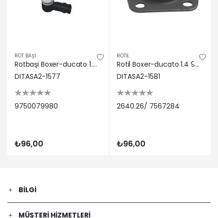
ROT BAŞI
ROTİL
Rotbaşi Boxer-ducato 1.4 81-94 Ditas 9750079980 PEUGEOT, CITROEN, FIAT
Rotil Boxer-ducato 1.4 94-< Ditas 2640.26/ 7567284 PEUGEOT, CITROEN, FIAT
DITASA2-1577
DITASA2-1581
9750079980
2640.26/ 7567284
₺96,00
₺96,00
BILGI
MÜŞTERI HIZMETLERI