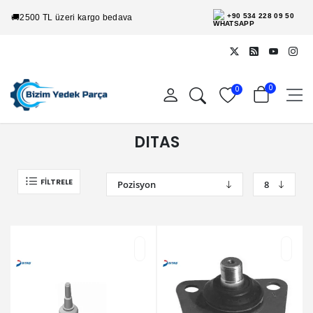
+90 534 228 09 50
🚚
2500 TL üzeri kargo bedava
0
0
DITAS
FILTRELE