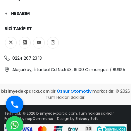
HESABIM
BIZI TAKIP ET
0224 267 23 13
Alaşarköy, İstanbul Cd No:543, 16100 Osmangazi / BURSA
bizimyedekparca.com
bir
Öznur Otomotiv
markasıdır. © 2026
Tüm Hakları Saklıdır.
Telif hakkı © 2026 bizimyedekparca.com. Tüm hakları saklıdır.
Powered by
nopCommerce
Design by
Shivaay Soft