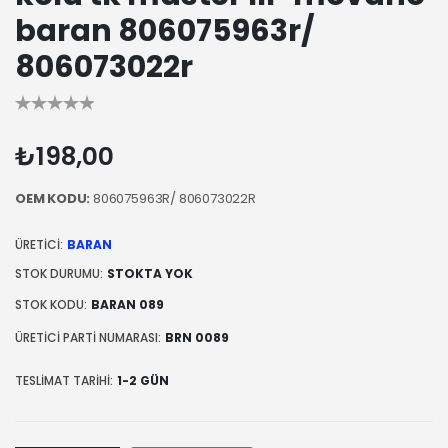
baran 806075963r/
806073022r
₺198,00
OEM KODU:
806075963R/ 806073022R
ÜRETICI:
BARAN
STOK DURUMU:
STOKTA YOK
STOK KODU:
BARAN 089
ÜRETICI PARTI NUMARASI:
BRN 0089
TESLIMAT TARIHI:
1-2 GÜN