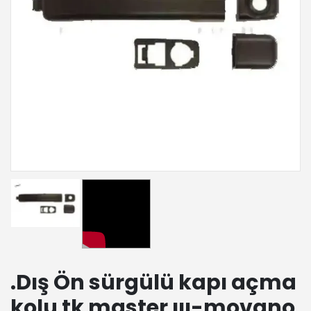
.Dış Ön sürgülü kapı açma
kolu tk master ııı-movano