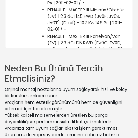
Ps | 2011-02-01 / -
RENAULT | MASTER III Minibüs/Otobüs
(JV) | 2.3 dCi 145 FWD (JV0F, JV0S,
JV0T) (Dizel) - 107 Kw 146 Ps | 2011-
02-01 / -
RENAULT | MASTER III Panelvan/Van
(FV) | 2.3 dCi 125 RWD (FV0C, FV0D,
FV0H, FV0J, FV0A, FV0K) (Dizel) - 92
Kw 125 Ps | 2010-02-01 / -
RENAULT | MASTER III Panelvan/Van
Neden Bu Ürünü Tercih
(FV) | 2.3 dCi 145 FWD (FV0E, FV0F,
Etmelisiniz?
FV0H, FV02, FV0M, FV0S,... (Dizel) - 107
Kw 146 Ps | 2010-02-01 / -
Orijinal montaj noktalarına uyum sağlayarak hızlı ve kolay
OPEL | MOVANO B Panelvan/Van
bir kurulum imkanı sunar.
(X62) | 2.3 CDTI FWD (FV) (Dizel) -
Araçların hem estetik görünümünü hem de güvenliğini
120 Kw 163 Ps | 2014-05-01 / -
artırmak için tasarlanmıştır.
OPEL | MOVANO B Panelvan/Van
Yüksek kaliteli malzemelerden üretilen bu parça,
(X62) | 2.3 CDTI FWD (FV) (Dizel) - 96
dayanıklılığı ve performansıyla dikkat çekmektedir.
Kw 131 Ps | 2016-11-01 / -
Aracınıza tam uyum sağlar, ekstra işlem gerektirmez.
NISSAN | NV400 Platform şasi (X62,
Uzun ömürlü yapı sayesinde, aracınız daha az bakıma
X62B) | dCi 130 (Dizel) - 96 Kw 130 Ps |