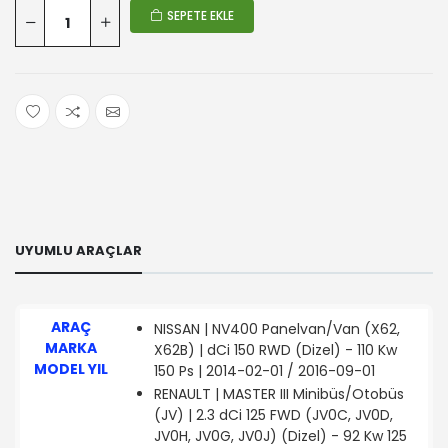
SEPETE EKLE
UYUMLU ARAÇLAR
ARAÇ
NISSAN | NV400 Panelvan/Van (X62,
MARKA
X62B) | dCi 150 RWD (Dizel) - 110 Kw
MODEL YIL
150 Ps | 2014-02-01 / 2016-09-01
RENAULT | MASTER III Minibüs/Otobüs
(JV) | 2.3 dCi 125 FWD (JV0C, JV0D,
JV0H, JV0G, JV0J) (Dizel) - 92 Kw 125