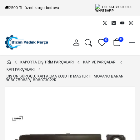
+90 534 228 09 50
🚚
2500 TL üzeri kargo bedava
0
0
KAPORTA DIŞ TRİM PARÇALARI
KAPI VE PARÇALARI
KAPI PARÇALARI
.DIŞ ÖN SÜRGÜLÜ KAPI AÇMA KOLU TK MASTER III-MOVANO BARAN
806075963R/ 806073022R