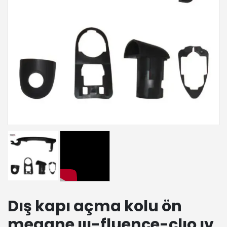
Dış kapı açma kolu ön
megane ııı-fluence-clıo ıv