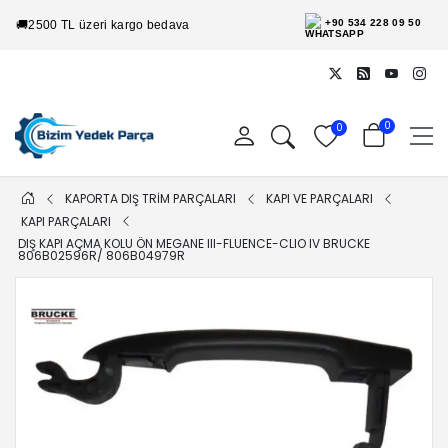
+90 534 228 09 50
🚚
2500 TL üzeri kargo bedava
0
0
KAPORTA DIŞ TRİM PARÇALARI
KAPI VE PARÇALARI
KAPI PARÇALARI
DIŞ KAPI AÇMA KOLU ÖN MEGANE III-FLUENCE-CLIO IV BRUCKE
806B02596R/ 806B04979R