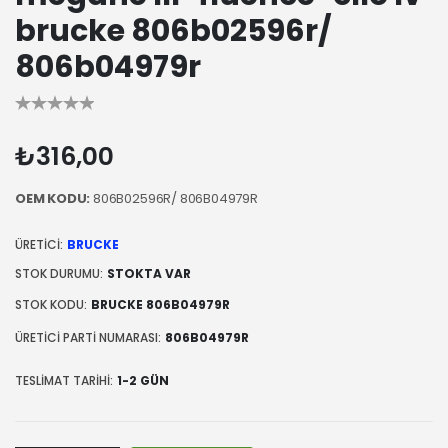
brucke 806b02596r/
806b04979r
₺316,00
OEM KODU:
806B02596R/ 806B04979R
ÜRETICI:
BRUCKE
STOK DURUMU:
STOKTA VAR
STOK KODU:
BRUCKE 806B04979R
ÜRETICI PARTI NUMARASI:
806B04979R
TESLIMAT TARIHI:
1-2 GÜN