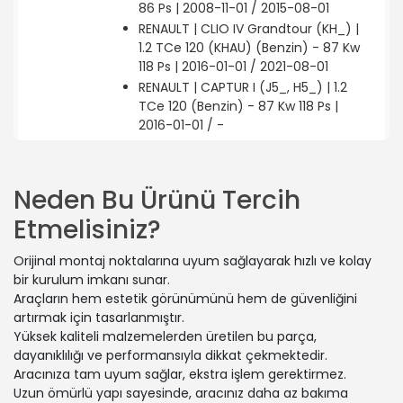
86 Ps | 2008-11-01 / 2015-08-01
RENAULT | CLIO IV Grandtour (KH_) |
1.2 TCe 120 (KHAU) (Benzin) - 87 Kw
118 Ps | 2016-01-01 / 2021-08-01
RENAULT | CAPTUR I (J5_, H5_) | 1.2
TCe 120 (Benzin) - 87 Kw 118 Ps |
2016-01-01 / -
RENAULT | MEGANE III Hatchback
(BZ0/1_, B3_) | 1.6 16V (Benzin) - 82
Kw 111 Ps | 2008-11-01 / 2016-01-01
Neden Bu Ürünü Tercih
RENAULT | MEGANE CC (EZ0/1_) | 2.0
Etmelisiniz?
dCi (EZ0L) (Dizel) - 118 Kw 160 Ps |
2010-06-01 / 2015-08-01
Orijinal montaj noktalarına uyum sağlayarak hızlı ve kolay
RENAULT | MEGANE III Grandtour
bir kurulum imkanı sunar.
(KZ0/1) | 1.5 dCi (KZ1G, KZ1W, KZ0R)
Araçların hem estetik görünümünü hem de güvenliğini
(Dizel) - 70 Kw 95 Ps | 2013-11-01 /
artırmak için tasarlanmıştır.
2015-08-01
Yüksek kaliteli malzemelerden üretilen bu parça,
RENAULT | MEGANE III Hatchback
dayanıklılığı ve performansıyla dikkat çekmektedir.
(BZ0/1_, B3_) | 2.0 TCe 220 (Benzin) -
Aracınıza tam uyum sağlar, ekstra işlem gerektirmez.
162 Kw 220 Ps | 2013-11-01 / 2016-01-01
Uzun ömürlü yapı sayesinde, aracınız daha az bakıma
RENAULT | CLIO IV (BH_) | 1.5 dCi