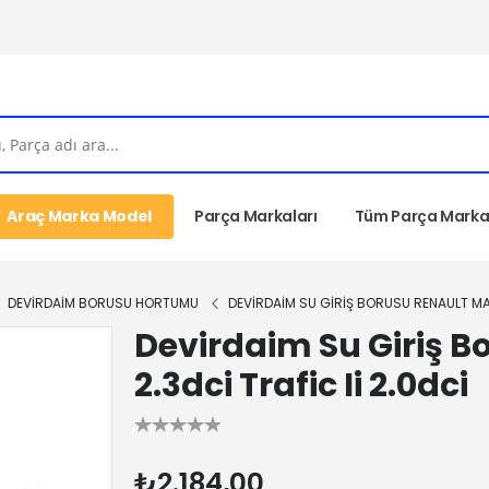
Araç Marka Model
Parça Markaları
Tüm Parça Markal
DEVİRDAİM BORUSU HORTUMU
DEVIRDAIM SU GIRIŞ BORUSU RENAULT MASTE
Devirdaim Su Giriş Bo
2.3dci Trafic Ii 2.0dci
₺2.184,00