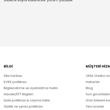
Sadece kayıtlı kullanıcılar yorum yazabilir
RENAULT | 
RENAULT | 
RENAULT | 
OPEL | VIV
RENAULT | 
RENAULT | 
RENAULT | 
RENAULT | 
RENAULT | 
OPEL | MOV
RENAULT | 
BILGI
MÜŞTERI HIZM
01 / -
RENAULT | 
Site haritası
OEM, Üreitici no
RENAULT | 
KVKK politikası
Haberler
RENAULT | 
Bilgilendirme ve aydınlatma metni
Blog
OPEL | VIV
Havale/EFT Bilgileri
Son görüntülen
RENAULT | 
İade politikası & cayma hakkı
Ürün listesini ka
RENAULT | 
Gizlilik ve çerez politikası
Yeni ürünler
NISSAN | N