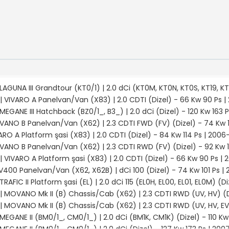
LAGUNA III Grandtour (KT0/1) | 2.0 dCi (KT0M, KT0N, KT0S, KT19, KT1
| VIVARO A Panelvan/Van (X83) | 2.0 CDTI (Dizel) - 66 Kw 90 Ps |
MEGANE III Hatchback (BZ0/1_, B3_) | 2.0 dCi (Dizel) - 120 Kw 163 
VANO B Panelvan/Van (X62) | 2.3 CDTI FWD (FV) (Dizel) - 74 Kw 10
ARO A Platform şasi (X83) | 2.0 CDTI (Dizel) - 84 Kw 114 Ps | 200
VANO B Panelvan/Van (X62) | 2.3 CDTI RWD (FV) (Dizel) - 92 Kw 12
 VIVARO A Platform şasi (X83) | 2.0 CDTI (Dizel) - 66 Kw 90 Ps |
V400 Panelvan/Van (X62, X62B) | dCi 100 (Dizel) - 74 Kw 101 Ps | 2
TRAFIC II Platform şasi (EL) | 2.0 dCi 115 (EL0H, EL00, EL01, EL0M) (
 MOVANO Mk II (B) Chassis/Cab (X62) | 2.3 CDTI RWD (UV, HV) (Diz
 MOVANO Mk II (B) Chassis/Cab (X62) | 2.3 CDTI RWD (UV, HV, EV) 
MEGANE II (BM0/1_, CM0/1_) | 2.0 dCi (BM1K, CM1K) (Dizel) - 110 K