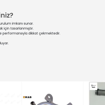
MEGANE II (BM0/1_, CM0/1_) | 2.0 dCi (Dizel) - 127 Kw 173 Ps | 20
RIMASTAR Panelvan/Van (X83) | 2.0 dCi 115 (Dizel) - 84 Kw 114 Ps 
SCÉNIC III (JZ0/1_) | 2.0 dCi (JZ0L) (Dizel) - 118 Kw 160 Ps | 2009
niz?
LAGUNA II (BG0/1_) | 2.0 dCi (BG1T) (Dizel) - 110 Kw 150 Ps | 2005
ANO B Minibüs/Otobüs (X62) | 2.3 CDTI FWD (JV) (Dizel) - 74 Kw 1
kurulum imkanı sunar.
V400 Panelvan/Van (X62, X62B) | dCi 125 (Dizel) - 92 Kw 125 Ps | 2
 için tasarlanmıştır.
V400 Platform şasi (X62, X62B) | dCi 100 (Dizel) - 74 Kw 101 Ps | 2
 ve performansıyla dikkat çekmektedir.
| VIVARO A Minibüs/Otobüs (X83) | 2.0 CDTI (Dizel) - 84 Kw 114 P
duyar.
 MOVANO Mk II (B) Combi (X62) | 2.3 CDTI FWD (JV) (Dizel) - 74 K
PRIMASTAR Minibüs/Otobüs (X83) | dCi 90 (Dizel) - 66 Kw 90 Ps | 
RIMASTAR Panelvan/Van (X83) | 2.5 dCi 140 (Dizel) - 99 Kw 135 Ps
ESPACE IV (JK0/1_) | 2.0 dCi (JK03, JK04, JK1C, JK1G, JK1J, JK1K) (Di
TRAFIC II Panelvan/Van (FL) | 2.0 dCi 90 (FL0H, FL00, FL01, FL0M, F
ANO B Minibüs/Otobüs (X62) | 2.3 CDTI FWD (JV) (Dizel) - 92 Kw 1
MASTER III Minibüs/Otobüs (JV) | 2.3 dCi 125 FWD (JV0C, JV0D, JV0H
LATITUDE (L70_) | 2.0 dCi 150 (L70H) (Dizel) - 110 Kw 150 Ps | 2011-
RIMASTAR Minibüs/Otobüs (X83) | dCi 140 (Dizel) - 99 Kw 135 Ps |
LAGUNA II (BG0/1_) | 2.0 dCi (BG14, BG1S) (Dizel) - 127 Kw 173 Ps 
SCÉNIC III (JZ0/1_) | 2.0 dCi (JZ0Y, JZ26) (Dizel) - 110 Kw 150 Ps |
V400 Platform şasi (X62, X62B) | dCi 125 (Dizel) - 92 Kw 125 Ps | 2