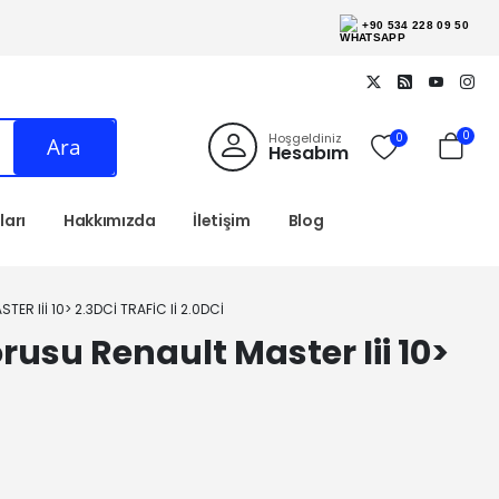
+90 534 228 09 50
0
Hoşgeldiniz
0
Ara
Hesabım
arı
Hakkımızda
İletişim
Blog
R III 10> 2.3DCI TRAFIC II 2.0DCI
rusu Renault Master Iii 10>