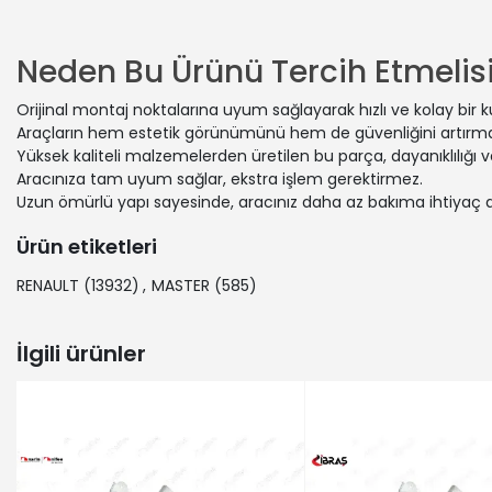
RENAULT | 
NISSAN | P
RENAULT | 
Neden Bu Ürünü Tercih Etmelisi
RENAULT | 
OPEL | MOV
Orijinal montaj noktalarına uyum sağlayarak hızlı ve kolay bir 
NISSAN | N
Araçların hem estetik görünümünü hem de güvenliğini artırmak
NISSAN | N
Yüksek kaliteli malzemelerden üretilen bu parça, dayanıklılığı
VAUXHALL 
Aracınıza tam uyum sağlar, ekstra işlem gerektirmez.
Uzun ömürlü yapı sayesinde, aracınız daha az bakıma ihtiyaç 
VAUXHALL |
NISSAN | 
Ürün etiketleri
NISSAN | P
RENAULT | 
RENAULT
(13932)
,
MASTER
(585)
RENAULT | 
OPEL | MOV
İlgili ürünler
RENAULT | 
RENAULT | 
NISSAN | P
RENAULT | 
RENAULT | 
NISSAN | N