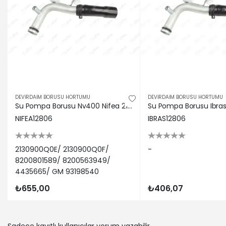
VAUXHALL 
RENAULT | 
VAUXHALL |
NISSAN | P
RENAULT | 
RENAULT | 
RENAULT | 
RENAULT | 
DEVİRDAİM BORUSU HORTUMU
DEVİRDAİM BORUSU HORTUMU
RENAULT | 
Su Pompa Borusu Nv400 Nifea 2130900Q0E/ 2130900Q0F NISSAN, RENAULT, VAUXHALL, OPEL 12806
RENAULT | 
NIFEA12806
IBRAS12806
01
NISSAN | 
OPEL | MOV
2130900Q0E/ 2130900Q0F/
-
VAUXHALL 
8200801589/ 8200563949/
RENAULT | 
4435665/ GM 93198540
NISSAN | Q
₺655,00
₺406,07
RENAULT | 
RENAULT | 
RENAULT | 
VAUXHALL |