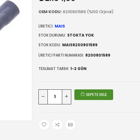
OEM KODU:
8200801589 (%100 Orjinal)
ÜRETICI:
MAIS
STOK DURUMU:
STOKTA YOK
STOK KODU:
MAIS8200801589
ÜRETICI PARTI NUMARASI:
8200801589
TESLIMAT TARIHI:
1-2 GÜN
SEPETE EKLE