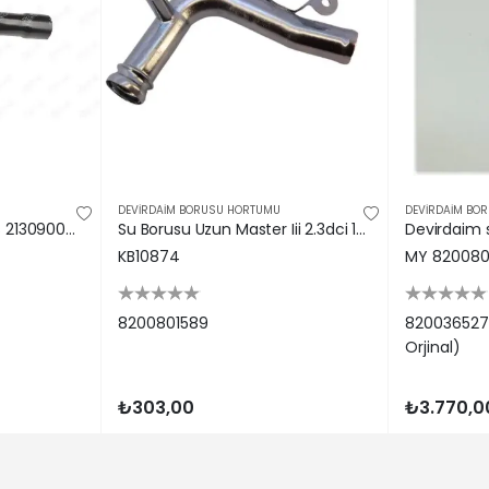
| VIVARO A Minibüs/Otobüs (X83) | 2.0 CDTI (Dizel) - 66 Kw 90 Ps
TRAFIC II Platform şasi (EL) | 2.0 dCi 90 (EL0H, EL00, EL01, EL0M, E
 MOVANO Mk II (B) VAN (X62) | 2.3 CDTI FWD (FV) (Dizel) - 92 Kw 
RIMASTAR Minibüs/Otobüs (X83) | dCi 120 (Dizel) - 84 Kw 114 Ps |
LAGUNA III Grandtour (KT0/1) | 2.0 dCi (KT07, KT0J, KT14, KT1A, KT1S
LAGUNA III Grandtour (KT0/1) | 2.0 dCi GT (KT11, KT1E, KT1N) (Dizel)
MEGANE II Station wagon (KM0/1_) | 2.0 dCi (Dizel) - 110 Kw 150 
GRAND SCÉNIC II (JM0/1_) | 2.0 dCi (JM1K) (Dizel) - 110 Kw 150 Ps 
DEVİRDAİM BORUSU HORTUMU
DEVİRDAİM BO
LAGUNA III (BT0/1) | 2.0 dCi GT (BT11, BT1E, BT1N) (Dizel) - 131 Kw 1
Su Pompa Borusu Ibras 2130900Q0E/ 2130900Q0F 12806
Su Borusu Uzun Master Iii 2.3dci 10-> 8200801589
LAGUNA III Grandtour (KT0/1) | 2.0 dCi (KT01, KT08, KT09, KT0K, KT1
KB10874
MY 820080
PRIMASTAR Panelvan/Van (X83) | 2.0 dCi 90 (Dizel) - 66 Kw 90 Ps 
ANO B Platform şasi (X62) | 2.3 CDTI RWD (EV, HV, UV) (Dizel) - 9
8200801589
820036527
| VIVARO A Panelvan/Van (X83) | 2.0 CDTI (Dizel) - 84 Kw 114 Ps 
Orjinal)
MEGANE III Grandtour (KZ0/1) | 2.0 dCi (KZ0Y) (Dizel) - 110 Kw 150 
ASHQAI I (J10, NJ10) | 2.0 dCi Tüm tekerlekleri çekişli (Dizel) - 110
₺303,00
₺3.770,0
LAGUNA III (BT0/1) | 2.0 dCi (BT07, BT0J, BT14, BT1A, BT1S) (Dizel) -
TRAFIC II Panelvan/Van (FL) | 2.0 dCi 115 (FL01, FL0U, FL00, FL0H, F
MASTER III Panelvan/Van (FV) | 2.3 dCi 100 FWD (FV0A, FV0B, FV0G, 
 MOVANO Mk II (B) Chassis/Cab (X62) | 2.3 CDTI FWD (UV, HV, EV) 